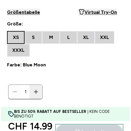
Größentabelle
Virtual Try-On
Größe:
XS
S
M
L
XL
XXL
XXXL
Farbe: Blue Moon
BIS ZU 50% RABATT AUF BESTSELLER
| KEIN CODE
BENÖTIGT
discounted price
CHF 14.99‎