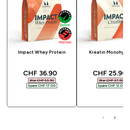
Impact Whey Protein
Kreatin Monohydr
discounted price
discounted 
CHF 36.90‎
CHF 25.90‎
War CHF 53.90‎
War CHF 37.90‎
Spare CHF 17.00‎
Spare CHF 12.00‎
SOFORTKAUF
SOFORTKAUF