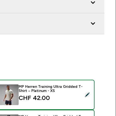
MP Herren Training Ultra Gridded T-
Shirt – Platinum - XS
ieses Produkt ausw�hlen - MP Herren Training Ultra Gridded T
CHF 42.00‎