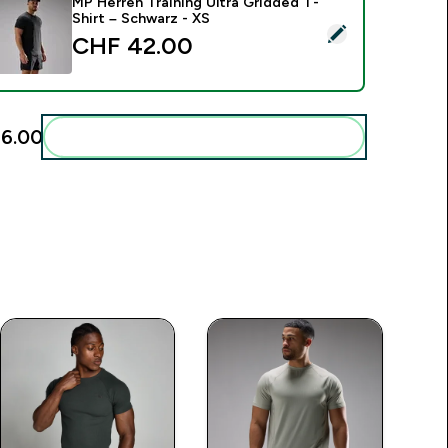
MP Herren Training Ultra Gridded T-
Shirt – Schwarz - XS
ieses Produkt ausw�hlen - MP Herren Training Ultra Gridded 
CHF 42.00‎
6.00‎
Diese zu deiner Routine hinzuf�gen