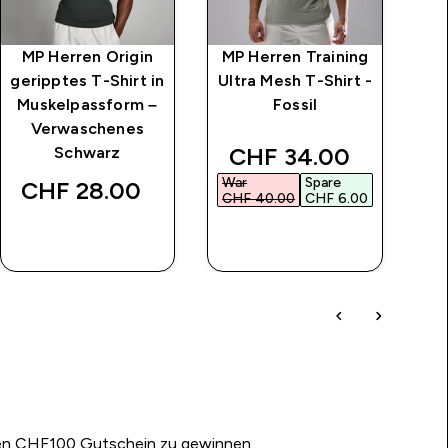
MP Herren Origin
MP Herren Training
MP
geripptes T-Shirt in
Ultra Mesh T-Shirt -
Ul
Muskelpassform –
Fossil
Verwaschenes
discounted price
CHF 34.00‎
Schwarz
War
Spare
CHF 28.00‎
C
CHF 40.00‎
CHF 6.00‎
SOFORTKAUF
SOFORTKAUF
nen CHF100 Gutschein zu gewinnen.