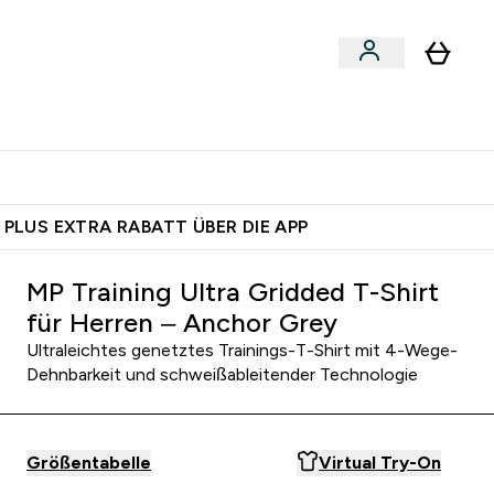
egan
Expertenrat
Enter Food, Bars & Snacks submenu
Enter Vegan submenu
Enter Expertenrat submenu
⌄
⌄
auf dich – bereit?
 PLUS EXTRA RABATT ÜBER DIE APP
MP Training Ultra Gridded T-Shirt
für Herren – Anchor Grey
Ultraleichtes genetztes Trainings-T-Shirt mit 4-Wege-
Dehnbarkeit und schweißableitender Technologie
Größentabelle
Virtual Try-On