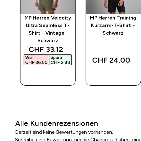
ing
MP Herren Velocity
MP Herren Training
T-
Ultra Seamless T-
Kurzarm-T-Shirt –
m
Shirt - Vintage-
Schwarz
Schwarz
discounted price
CHF 33.12‎
War
Spare
CHF 24.00‎
CHF 36.00‎
CHF 2.88‎
SOFORTKAUF
SOFORTKAUF
Alle Kundenrezensionen
Derzeit sind keine Bewertungen vorhanden.
Schreibe eine Bewertung, um die Chance zu haben, ei