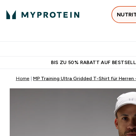
NUTRI
Jetzt im Trend
P
Enter
⌄
Gratis Versan
BIS ZU 50% RABATT AUF BESTSELL
Home
MP Training Ultra Gridded T-Shirt für Herren