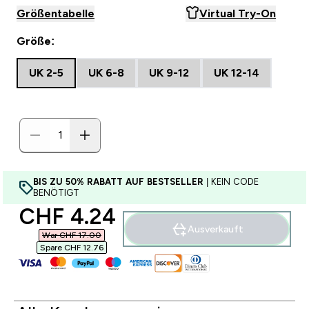
Größentabelle
Virtual Try-On
Größe:
UK 2-5
UK 6-8
UK 9-12
UK 12-14
BIS ZU 50% RABATT AUF BESTSELLER
| KEIN CODE
BENÖTIGT
discounted price
CHF 4.24‎
Ausverkauft
War CHF 17.00‎
Spare CHF 12.76‎