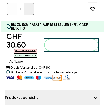
BIS ZU 50% RABATT AUF BESTSELLER
| KEIN CODE
BENÖTIGT
discounted price
CHF
30.60‎
Zum Warenkorb
hinzufügen
War CHF 36.00‎
Spare CHF 5.40‎
Auf Lager
Gratis Versand ab CHF 90
30 Tage Rückgaberecht auf alle Bestellungen
Produktübersicht