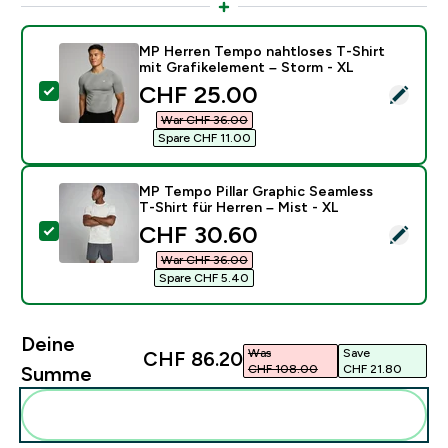
MP Herren Tempo nahtloses T-Shirt
mit Grafikelement – Storm - XL
discounted price
CHF 25.00‎
Dieses Produkt ausw�hlen - MP Herren Tempo nahtlos
War CHF 36.00‎
Spare CHF 11.00‎
MP Tempo Pillar Graphic Seamless
T-Shirt für Herren – Mist - XL
discounted price
CHF 30.60‎
Dieses Produkt ausw�hlen - MP Tempo Pillar Graphic S
War CHF 36.00‎
Spare CHF 5.40‎
Deine
Was
Save
CHF 86.20‎
CHF 108.00‎
CHF 21.80‎
Summe
Diese zu deiner Routine hinzuf�gen