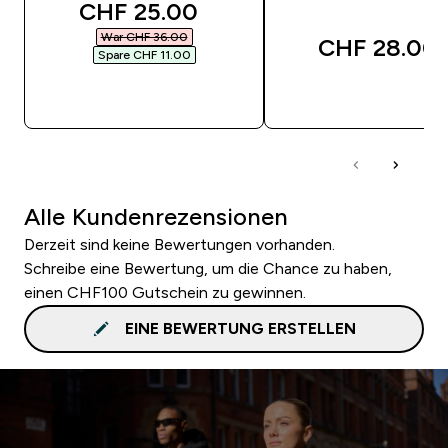
discounted price
CHF 25.00‎
War CHF 36.00‎
CHF 28.00‎
Spare CHF 11.00‎
SOFORTKAUF
SOFORTKAUF
Alle Kundenrezensionen
Derzeit sind keine Bewertungen vorhanden.
Schreibe eine Bewertung, um die Chance zu haben,
einen CHF100 Gutschein zu gewinnen.
EINE BEWERTUNG ERSTELLEN