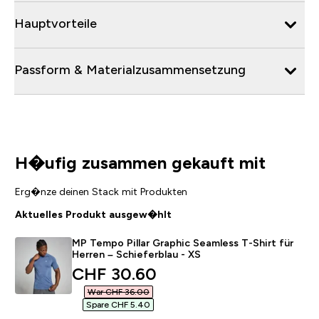
Hauptvorteile
Passform & Materialzusammensetzung
H�ufig zusammen gekauft mit
Erg�nze deinen Stack mit Produkten
Aktuelles Produkt ausgew�hlt
MP Tempo Pillar Graphic Seamless T-Shirt für
Herren – Schieferblau - XS
discounted price
CHF 30.60‎
War CHF 36.00‎
Spare CHF 5.40‎