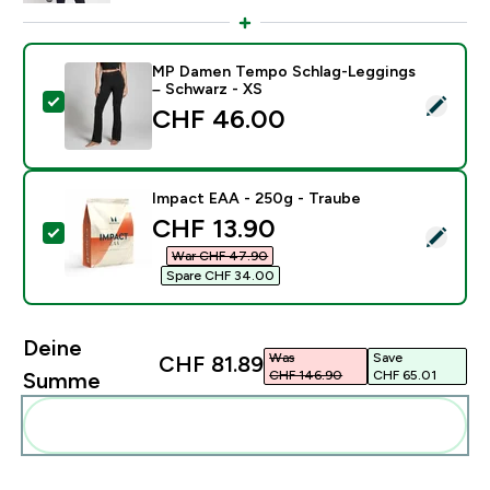
MP Damen Tempo Schlag-Leggings
– Schwarz - XS
Dieses Produkt ausw�hlen - MP Damen Tempo Schlag
CHF 46.00‎
Impact EAA - 250g - Traube
discounted price
CHF 13.90‎
Dieses Produkt ausw�hlen - Impact EAA - 250g - Tr
War CHF 47.90‎
Spare CHF 34.00‎
Deine
Was
Save
CHF 81.89‎
CHF 146.90‎
CHF 65.01‎
Summe
Diese zu deiner Routine hinzuf�gen