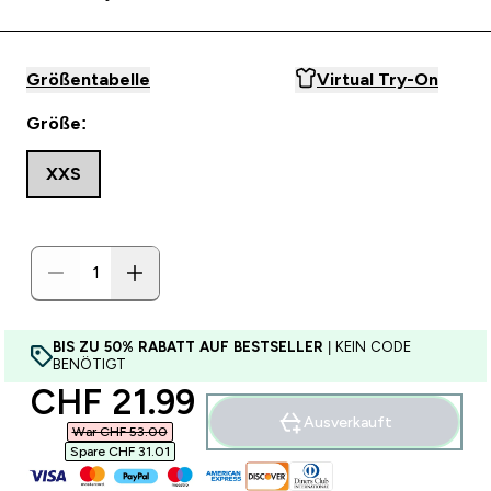
Größentabelle
Virtual Try-On
Größe:
XXS
BIS ZU 50% RABATT AUF BESTSELLER
| KEIN CODE
BENÖTIGT
discounted price
CHF 21.99‎
Ausverkauft
War CHF 53.00‎
Spare CHF 31.01‎