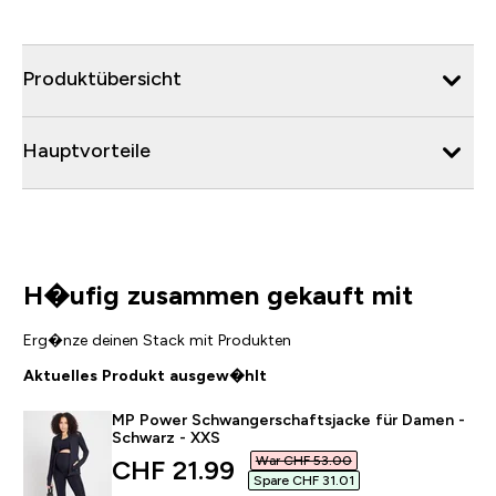
Produktübersicht
Hauptvorteile
H�ufig zusammen gekauft mit
Erg�nze deinen Stack mit Produkten
Aktuelles Produkt ausgew�hlt
MP Power Schwangerschaftsjacke für Damen -
Schwarz - XXS
War CHF 53.00‎
discounted price
CHF 21.99‎
Spare CHF 31.01‎