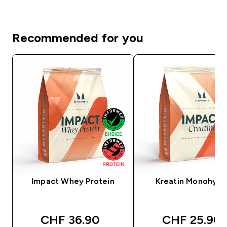
Recommended for you
Impact Whey Protein
Kreatin Monohydr
discounted price
discounted 
CHF 36.90‎
CHF 25.90‎