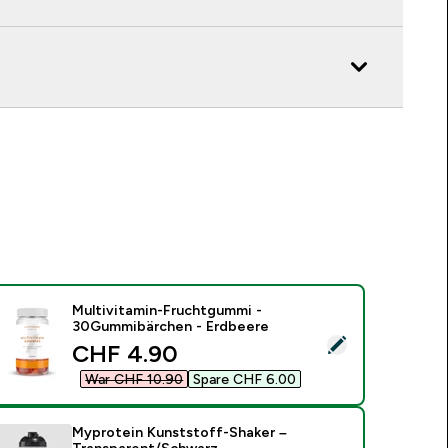
Multivitamin-Fruchtgummi -
30Gummibärchen - Erdbeere
ieses Produkt ausw�hlen - Multivitamin-Fruchtgummi - 30G
discounted price
CHF 4.90‎
War CHF 10.90‎
Spare CHF 6.00‎
Myprotein Kunststoff-Shaker –