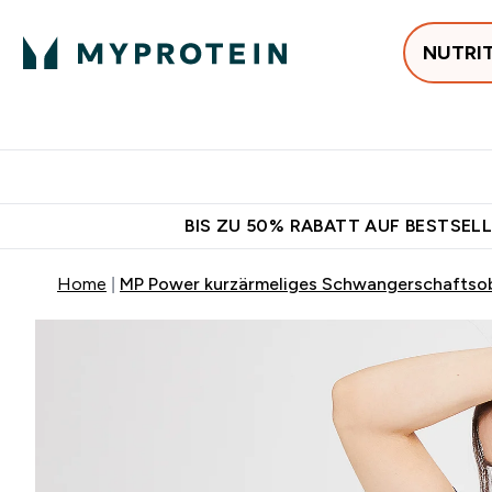
NUTRI
Jetzt im Trend
P
Enter
⌄
Gratis Versan
BIS ZU 50% RABATT AUF BESTSELL
Home
MP Power kurzärmeliges Schwangerschaftsobe