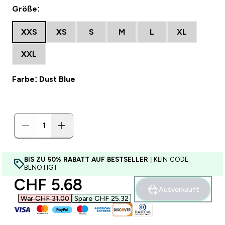
Größe:
XXS
XS
S
M
L
XL
XXL
Farbe: Dust Blue
BIS ZU 50% RABATT AUF BESTSELLER
| KEIN CODE
BENÖTIGT
discounted price
CHF 5.68‎
Ausverkauft
War CHF 31.00‎
Spare CHF 25.32‎