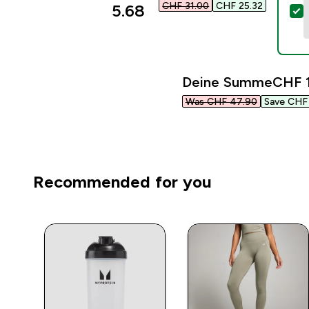
CHF 31.00‎
CHF 25.32‎
5.68‎
D
Deine Summe
CHF 1
Was CHF 47.90‎
Save CHF 
Recommended for you