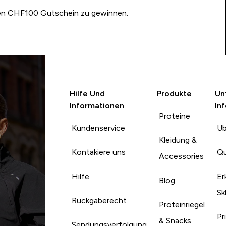
nen CHF100 Gutschein zu gewinnen.
Hilfe Und
Produkte
Un
Informationen
In
Proteine
Kundenservice
Üb
Kleidung &
Kontakiere uns
Qu
Accessories
Hilfe
Er
Blog
Sk
Rückgaberecht
Proteinriegel
Pr
& Snacks
Sendungsverfolgung