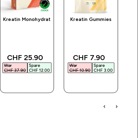
Kreatin Monohydrat
Kreatin Gummies
C
ice
discounted price
discounted price
CHF 25.90‎
CHF 7.90‎
War
Spare
War
Spare
Wa
CHF 37.90‎
CHF 12.00‎
CHF 10.90‎
CHF 3.00‎
CH
SOFORTKAUF
SOFORTKAUF