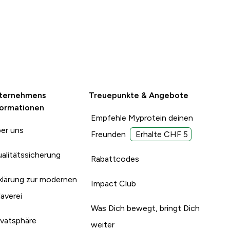
ternehmens
Treuepunkte & Angebote
formationen
Empfehle Myprotein deinen
er uns
Freunden
Erhalte CHF 5
alitätssicherung
Rabattcodes
klärung zur modernen
Impact Club
laverei
Was Dich bewegt, bringt Dich
ivatsphäre
weiter