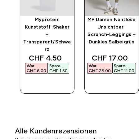
Myprotein
MP Damen Nahtlose
Kunststoff-Shaker
Unsichtbar-
–
Scrunch-Leggings –
Transparent/Schwa
Dunkles Salbeigrün
rz
 price
discounted price
discounted pr
CHF 4.50‎
CHF 17.00‎
War
Spare
War
Spare
00‎
CHF 6.00‎
CHF 1.50‎
CHF 28.00‎
CHF 11.00‎
SOFORTKAUF
SOFORTKAUF
Alle Kundenrezensionen