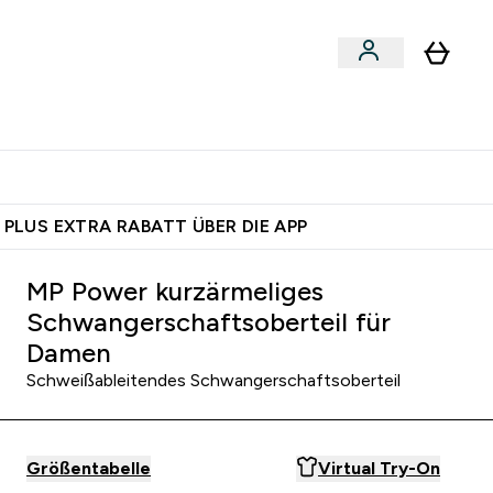
egan
Expertenrat
Enter Food, Bars & Snacks submenu
Enter Vegan submenu
Enter Expertenrat submenu
⌄
⌄
auf dich – bereit?
 PLUS EXTRA RABATT ÜBER DIE APP
MP Power kurzärmeliges
Schwangerschaftsoberteil für
Damen
Schweißableitendes Schwangerschaftsoberteil
Größentabelle
Virtual Try-On