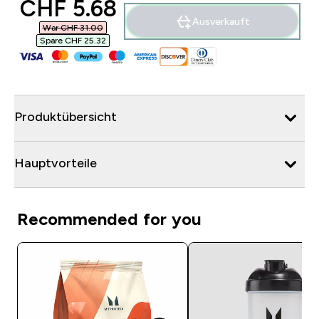
discounted price
CHF 5.68‎
Ausverkauft
War CHF 31.00‎
Spare CHF 25.32‎
Produktübersicht
Hauptvorteile
Recommended for you