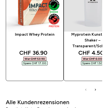
Impact Whey Protein
Myprotein Kunststo
Shaker –
Transparent/Schw
discounted price
discounted
CHF 36.90‎
CHF 4.50‎
War CHF 53.90‎
War CHF 6.00‎
Spare CHF 17.00‎
Spare CHF 1.50‎
SOFORTKAUF
SOFORTKAUF
Alle Kundenrezensionen