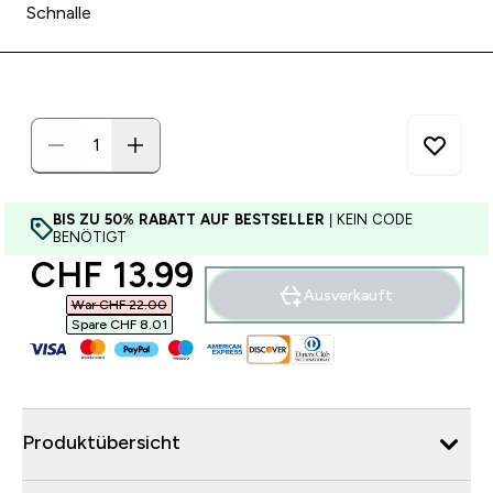
Schnalle
BIS ZU 50% RABATT AUF BESTSELLER
| KEIN CODE
BENÖTIGT
discounted price
CHF 13.99‎
Ausverkauft
War CHF 22.00‎
Spare CHF 8.01‎
Produktübersicht