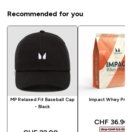
Recommended for you
MP Relaxed Fit Baseball Cap
Impact Whey Prot
- Black
discounted 
CHF 36.90‎
War CHF 53.90‎