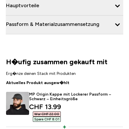
Hauptvorteile
Passform & Materialzusammensetzung
H�ufig zusammen gekauft mit
Erg�nze deinen Stack mit Produkten
Aktuelles Produkt ausgew�hlt
MP Origin Kappe mit Lockerer Passform –
Schwarz – Einheitsgröße
discounted price
CHF 13.99‎
War CHF 22.00‎
Spare CHF 8.01‎