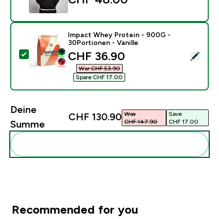
Impact Whey Protein - 900G -
30Portionen - Vanille
discounted price
CHF 36.90‎
Dieses Produkt ausw�hlen - Impact Whey Protein - 90
War CHF 53.90‎
Spare CHF 17.00‎
Deine
Was
Save
CHF 130.90‎
CHF 147.90‎
CHF 17.00‎
Summe
Diese zu deiner Routine hinzuf�gen
Recommended for you