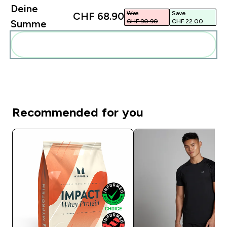
Deine
Was
Save
CHF 68.90‎
CHF 90.90‎
CHF 22.00‎
Summe
Diese zu deiner Routine hinzuf�gen
Recommended for you