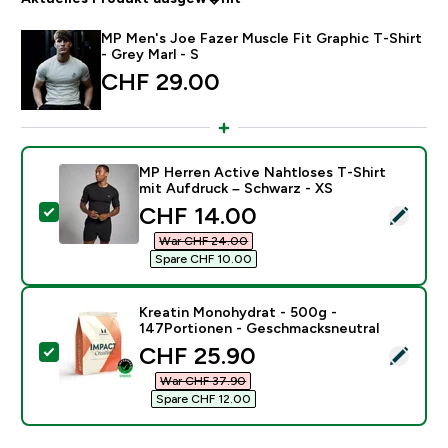
MP Men's Joe Fazer Muscle Fit Graphic T-Shirt
- Grey Marl - S
CHF 29.00‎
MP Herren Active Nahtloses T-Shirt
mit Aufdruck – Schwarz - XS
discounted price
CHF 14.00‎
Dieses Produkt ausw�hlen - MP Herren Active Nahtlo
War CHF 24.00‎
Spare CHF 10.00‎
Kreatin Monohydrat - 500g -
147Portionen - Geschmacksneutral
discounted price
CHF 25.90‎
Dieses Produkt ausw�hlen - Kreatin Monohydrat - 5
War CHF 37.90‎
Spare CHF 12.00‎