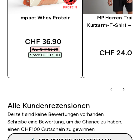
Impact Whey Protein
MP Herren Traini
Kurzarm-T-Shirt – Sc
discounted price
CHF 36.90‎
War CHF 53.90‎
CHF 24.00‎
Spare CHF 17.00‎
SOFORTKAUF
SOFORTKAUF
Alle Kundenrezensionen
Derzeit sind keine Bewertungen vorhanden.
Schreibe eine Bewertung, um die Chance zu haben,
einen CHF100 Gutschein zu gewinnen.