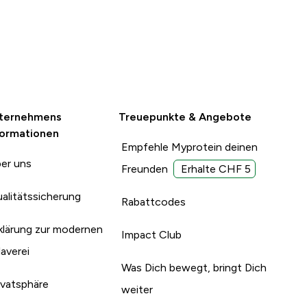
ternehmens
Treuepunkte & Angebote
formationen
Empfehle Myprotein deinen
er uns
Freunden
Erhalte CHF 5
alitätssicherung
Rabattcodes
klärung zur modernen
Impact Club
laverei
Was Dich bewegt, bringt Dich
ivatsphäre
weiter