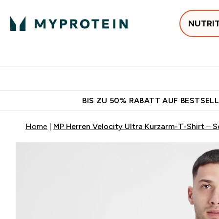
NUTRI
Jetzt im Trend
P
Enter
⌄
Gratis Versan
BIS ZU 50% RABATT AUF BESTSELL
Home
MP Herren Velocity Ultra Kurzarm-T-Shirt – 