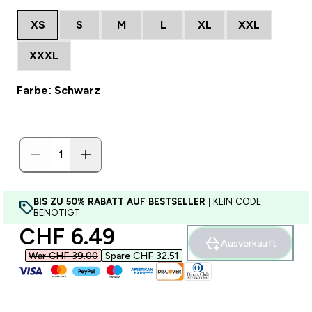
XS
S
M
L
XL
XXL
XXXL
Farbe: Schwarz
BIS ZU 50% RABATT AUF BESTSELLER
| KEIN CODE
BENÖTIGT
discounted price
CHF 6.49‎
Ausverkauft
War CHF 39.00‎
Spare CHF 32.51‎