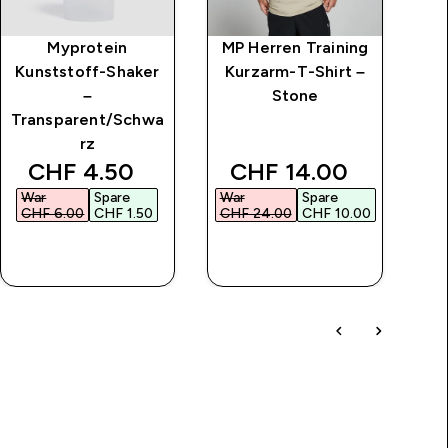
Myprotein
MP Herren Training
Kunststoff-Shaker
Kurzarm-T-Shirt –
–
Stone
T
Transparent/Schwa
rz
ice
discounted price
discounted price
CHF 4.50‎
CHF 14.00‎
War
Spare
War
Spare
Wa
CHF 6.00‎
CHF 1.50‎
CHF 24.00‎
CHF 10.00‎
CH
SOFORTKAUF
SOFORTKAUF