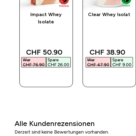
rat
Impact Whey
Clear Whey Isolat
Isolate
 price
discounted price
discounted pr
CHF 50.90‎
CHF 38.90‎
War
Spare
War
Spare
00‎
CHF 76.90‎
CHF 26.00‎
CHF 47.90‎
CHF 9.00‎
SOFORTKAUF
SOFORTKAUF
Alle Kundenrezensionen
Derzeit sind keine Bewertungen vorhanden.