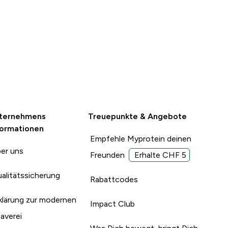
ternehmens
Treuepunkte & Angebote
formationen
Empfehle Myprotein deinen
er uns
Freunden
Erhalte CHF 5
alitätssicherung
Rabattcodes
klärung zur modernen
Impact Club
laverei