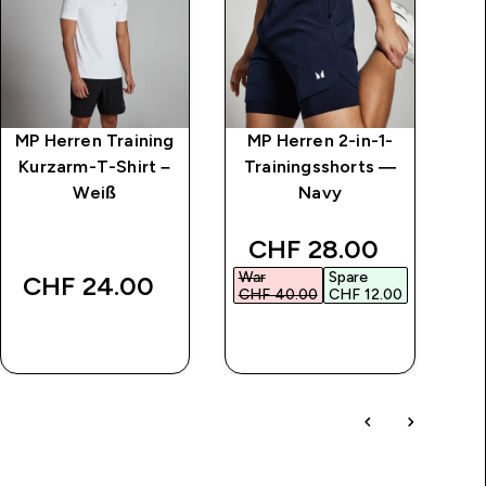
MP Herren Training
MP Herren 2-in-1-
Kurzarm-T-Shirt –
Trainingsshorts —
G
Weiß
Navy
T-
discounted price
d
CHF 28.00‎
War
Spare
Wa
CHF 24.00‎
CHF 40.00‎
CHF 12.00‎
CH
SOFORTKAUF
SOFORTKAUF