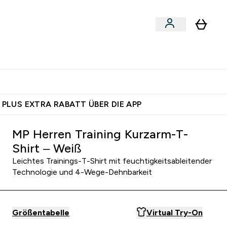
egan
Expertenrat
Enter Food, Bars & Snacks submenu
Enter Vegan submenu
Enter Expertenrat submenu
⌄
⌄
auf dich – bereit?
 PLUS EXTRA RABATT ÜBER DIE APP
MP Herren Training Kurzarm-T-
Shirt – Weiß
Leichtes Trainings-T-Shirt mit feuchtigkeitsableitender
Technologie und 4-Wege-Dehnbarkeit
Größentabelle
Virtual Try-On