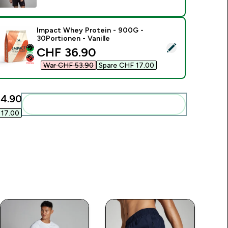
Impact Whey Protein - 900G -
30Portionen - Vanille
ieses Produkt ausw�hlen - Impact Whey Protein - 900G - 30P
discounted price
CHF 36.90‎
War CHF 53.90‎
Spare CHF 17.00‎
4.90‎
Diese zu deiner Routine hinzuf�gen
17.00‎