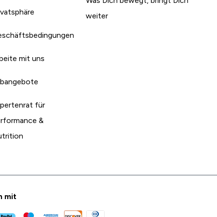
Was Dich bewegt, bringt Dich
ivatsphäre
weiter
schäftsbedingungen
beite mit uns
bangebote
pertenrat für
rformance &
trition
n mit