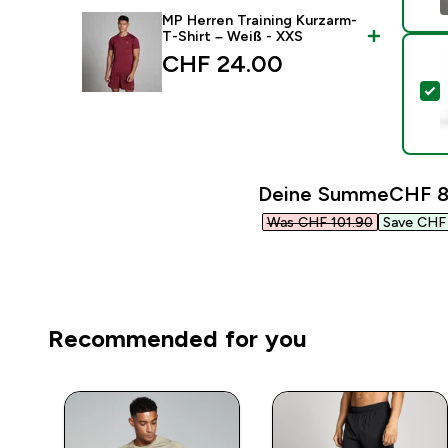
MP Herren Training Kurzarm-
T-Shirt – Weiß - XXS
CHF 24.00‎
D
Deine Summe
CHF 8
Was CHF 101.90‎
Save CHF 
Recommended for you