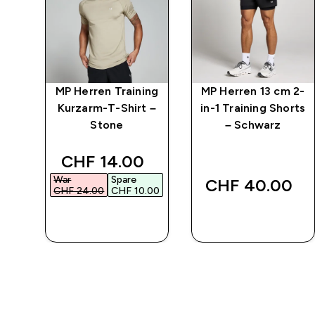
MP Herren Training
MP Herren 13 cm 2-
Kurzarm-T-Shirt –
in-1 Training Shorts
Stone
– Schwarz
 price
discounted price
CHF 14.00‎
War
Spare
CHF 40.00‎
00‎
CHF 24.00‎
CHF 10.00‎
SOFORTKAUF
SOFORTKAUF