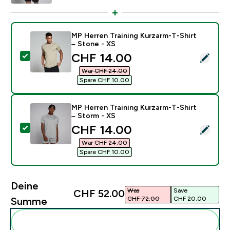
MP Herren Training Kurzarm-T-Shirt
– Stone - XS
discounted price
CHF 14.00‎
Dieses Produkt ausw�hlen - MP Herren Training Kurza
War CHF 24.00‎
Spare CHF 10.00‎
MP Herren Training Kurzarm-T-Shirt
– Storm - XS
discounted price
CHF 14.00‎
Dieses Produkt ausw�hlen - MP Herren Training Kurza
War CHF 24.00‎
Spare CHF 10.00‎
Deine
Was
Save
CHF 52.00‎
CHF 72.00‎
CHF 20.00‎
Summe
Diese zu deiner Routine hinzuf�gen