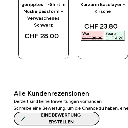
rt
geripptes T-Shirt in
Kurzarm Baselayer -
t –
Muskelpassform –
Kirsche
Verwaschenes
discounted pr
CHF 23.80‎
Schwarz
War
Spare
CHF 28.00‎
CHF 28.00‎
CHF 4.20‎
SOFORTKAUF
SOFORTKAUF
Alle Kundenrezensionen
Derzeit sind keine Bewertungen vorhanden.
Schreibe eine Bewertung, um die Chance zu haben, ei
EINE BEWERTUNG
ERSTELLEN