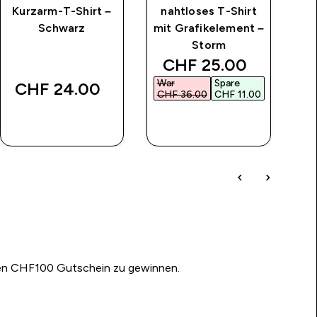
Kurzarm-T-Shirt –
nahtloses T-Shirt
La
Schwarz
mit Grafikelement –
mi
Storm
ice
discounted price
CHF 25.00‎
War
Spare
Wa
CHF 24.00‎
CHF 36.00‎
CHF 11.00‎
CH
SOFORTKAUF
SOFORTKAUF
nen CHF100 Gutschein zu gewinnen.