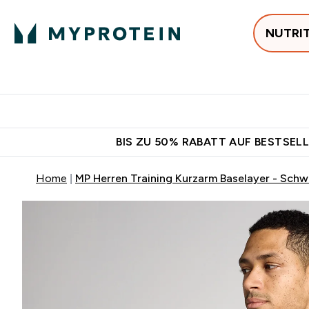
NUTRI
Jetzt im Trend
P
Enter
⌄
Gratis Versan
BIS ZU 50% RABATT AUF BESTSELL
Home
MP Herren Training Kurzarm Baselayer - Schw