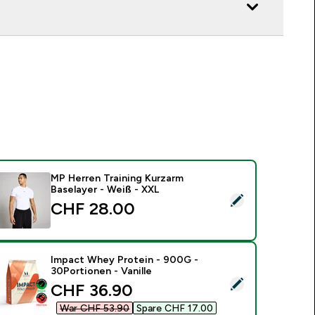
MP Herren Training Kurzarm
Baselayer - Weiß - XXL
ieses Produkt ausw�hlen - MP Herren Training Kurzarm Basela
CHF 28.00‎
Impact Whey Protein - 900G -
30Portionen - Vanille
ieses Produkt ausw�hlen - Impact Whey Protein - 900G - 30P
discounted price
CHF 36.90‎
War CHF 53.90‎
Spare CHF 17.00‎