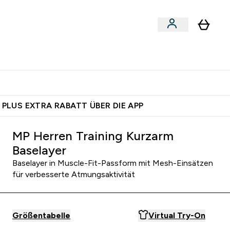
egan
Expertenrat
Enter Food, Bars & Snacks submenu
Enter Vegan submenu
Enter Expertenrat submenu
⌄
⌄
auf dich – bereit?
 PLUS EXTRA RABATT ÜBER DIE APP
MP Herren Training Kurzarm
Baselayer
Baselayer in Muscle-Fit-Passform mit Mesh-Einsätzen
für verbesserte Atmungsaktivität
Größentabelle
Virtual Try-On