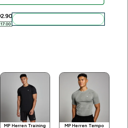
2.90‎
Diese zu deiner Routine hinzuf�gen
17.00‎
MP Herren Training
MP Herren Tempo
MP