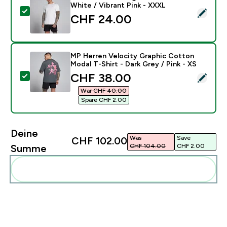
White / Vibrant Pink - XXXL
Dieses Produkt ausw�hlen - MP Herren Training T-Shir
CHF 24.00‎
MP Herren Velocity Graphic Cotton
Modal T-Shirt - Dark Grey / Pink - XS
discounted price
CHF 38.00‎
Dieses Produkt ausw�hlen - MP Herren Velocity Graph
War CHF 40.00‎
Spare CHF 2.00‎
Deine
Was
Save
CHF 102.00‎
CHF 104.00‎
CHF 2.00‎
Summe
Diese zu deiner Routine hinzuf�gen