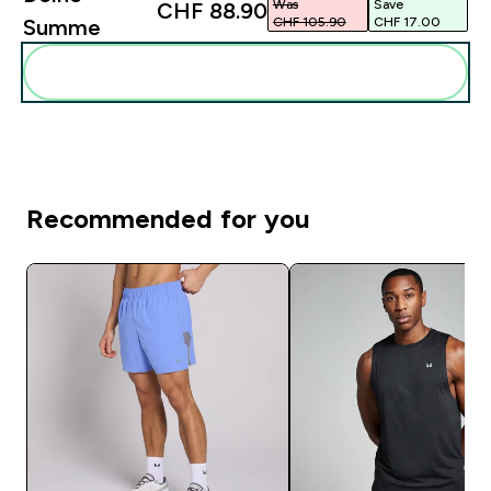
Was
Save
CHF 88.90‎
CHF 105.90‎
CHF 17.00‎
Summe
Diese zu deiner Routine hinzuf�gen
Recommended for you