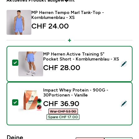
MP Herren Tempo Marl Tank-Top -
Kornblumenblau - XS
CHF 24.00‎
MP Herren Active Training 5"
Pocket Short - Kornblumenblau - XS
Dieses Produkt ausw�hlen - MP Herren Active Trainin
CHF 28.00‎
Impact Whey Protein - 900G -
30Portionen - Vanille
discounted price
CHF 36.90‎
Dieses Produkt ausw�hlen - Impact Whey Protein - 90
War CHF 53.90‎
Spare CHF 17.00‎
Deine