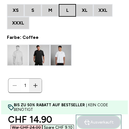
XS
S
M
L
XL
XXL
XXXL
Farbe: Coffee
BIS ZU 50% RABATT AUF BESTSELLER
| KEIN CODE
BENÖTIGT
discounted price
CHF 14.90‎
Ausverkauft
War CHF 24.00‎
Spare CHF 9.10‎