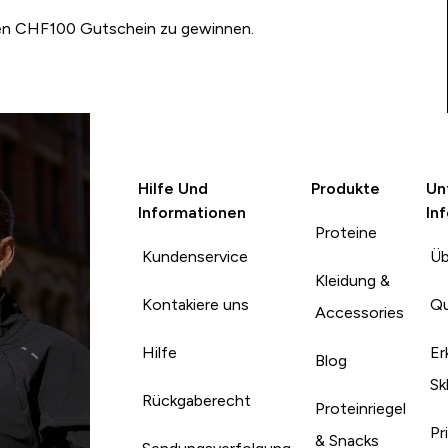
nen CHF100 Gutschein zu gewinnen.
Hilfe Und
Produkte
Un
Informationen
In
Proteine
Kundenservice
Üb
Kleidung &
Kontakiere uns
Qu
Accessories
Hilfe
Er
Blog
Sk
Rückgaberecht
Proteinriegel
Pr
& Snacks