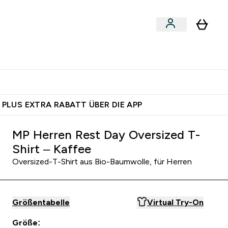
egan
Expertenrat
Enter Food, Bars & Snacks submenu
Enter Vegan submenu
Enter Expertenrat submenu
⌄
⌄
auf dich – bereit?
 PLUS EXTRA RABATT ÜBER DIE APP
MP Herren Rest Day Oversized T-
Shirt – Kaffee
Oversized-T-Shirt aus Bio-Baumwolle, für Herren
Größentabelle
Virtual Try-On
Größe: