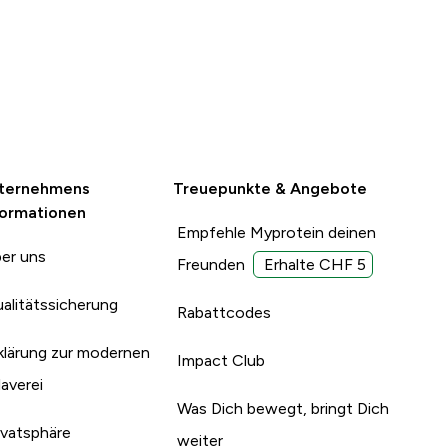
ternehmens
Treuepunkte & Angebote
formationen
Empfehle Myprotein deinen
er uns
Freunden
Erhalte CHF 5
alitätssicherung
Rabattcodes
klärung zur modernen
Impact Club
laverei
Was Dich bewegt, bringt Dich
ivatsphäre
weiter