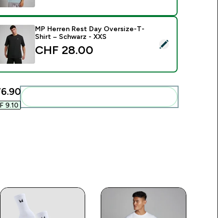
MP Herren Rest Day Oversize-T-
Shirt – Schwarz - XXS
ieses Produkt ausw�hlen - MP Herren Rest Day Oversize-T-S
CHF 28.00‎
6.90‎
Diese zu deiner Routine hinzuf�gen
 9.10‎