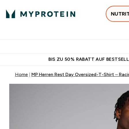
NUTRI
Jetzt im Trend
P
Enter
⌄
Gratis Versan
BIS ZU 50% RABATT AUF BESTSELL
Home
MP Herren Rest Day Oversized-T-Shirt – Rac