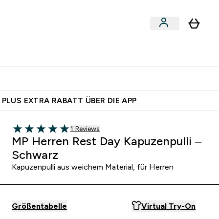
egan
Expertenrat
Enter Food, Bars & Snacks submenu
Enter Vegan submenu
Enter Expertenrat submenu
⌄
⌄
auf dich – bereit?
 PLUS EXTRA RABATT ÜBER DIE APP
1 customer reviews
1 Reviews
5 out of 5 stars
MP Herren Rest Day Kapuzenpulli –
Schwarz
Kapuzenpulli aus weichem Material, für Herren
Größentabelle
Virtual Try-On