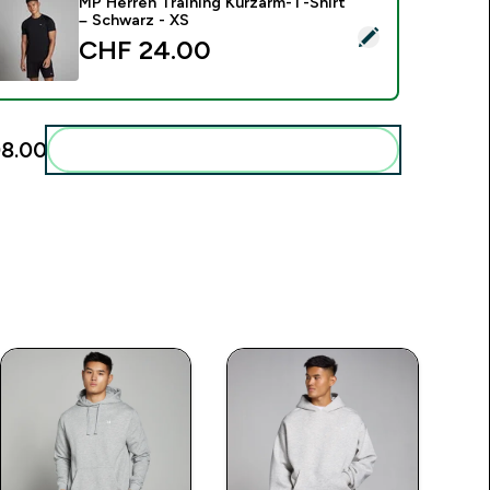
MP Herren Training Kurzarm-T-Shirt
– Schwarz - XS
ieses Produkt ausw�hlen - MP Herren Training Kurzarm-T-Shi
CHF 24.00‎
8.00‎
Diese zu deiner Routine hinzuf�gen