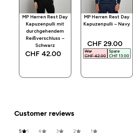
Day
MP Herren Rest Day
MP Herren Rest Day
Kapuzenpulli mit
Kapuzenpulli – Navy
–
durchgehendem
Reißverschluss –
discounted pr
CHF 29.00‎
Schwarz
War
Spare
CHF 42.00‎
CHF 42.00‎
CHF 13.00‎
SOFORTKAUF
SOFORTKAUF
Customer reviews
5
1
4
3
2
1