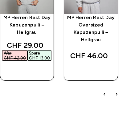
MP Herren Rest Day
MP Herren Rest Day
Kapuzenpulli –
Oversized
Hellgrau
Kapuzenpulli –
Hellgrau
ice
discounted price
CHF 29.00‎
War
Spare
Wa
CHF 46.00‎
CHF 42.00‎
CHF 13.00‎
CH
SOFORTKAUF
SOFORTKAUF