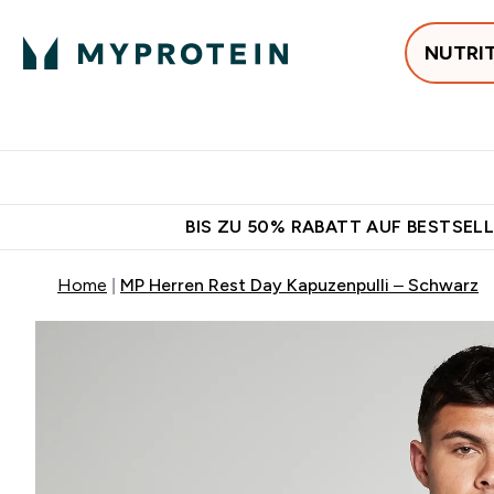
NUTRI
Jetzt im Trend
P
Enter
⌄
Gratis Versan
BIS ZU 50% RABATT AUF BESTSELL
Home
MP Herren Rest Day Kapuzenpulli – Schwarz