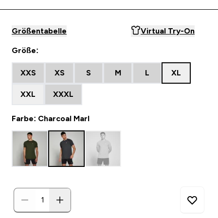
Größentabelle
Virtual Try-On
Größe:
XXS
XS
S
M
L
XL
XXL
XXXL
Farbe: Charcoal Marl