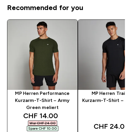
Recommended for you
MP Herren Performance
MP Herren Traini
Kurzarm-T-Shirt – Army
Kurzarm-T-Shirt – Sc
Green meliert
discounted price
CHF 14.00‎
War CHF 24.00‎
CHF 24.00‎
Spare CHF 10.00‎