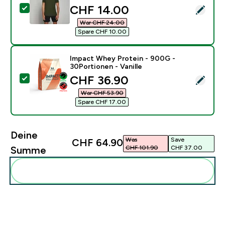
discounted price
CHF 14.00‎
Dieses Produkt ausw�hlen - MP Herren Performance K
War CHF 24.00‎
Spare CHF 10.00‎
Impact Whey Protein - 900G -
30Portionen - Vanille
discounted price
CHF 36.90‎
Dieses Produkt ausw�hlen - Impact Whey Protein - 90
War CHF 53.90‎
Spare CHF 17.00‎
Deine
Was
Save
CHF 64.90‎
CHF 101.90‎
CHF 37.00‎
Summe
Diese zu deiner Routine hinzuf�gen