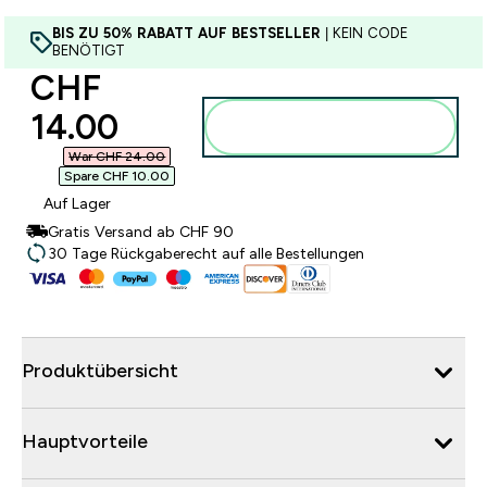
BIS ZU 50% RABATT AUF BESTSELLER
| KEIN CODE
BENÖTIGT
discounted price
CHF
14.00‎
Zum Warenkorb
hinzufügen
War CHF 24.00‎
Spare CHF 10.00‎
Auf Lager
Gratis Versand ab CHF 90
30 Tage Rückgaberecht auf alle Bestellungen
Produktübersicht
Hauptvorteile