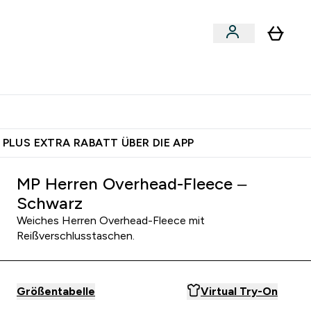
egan
Expertenrat
Enter Food, Bars & Snacks submenu
Enter Vegan submenu
Enter Expertenrat submenu
⌄
⌄
auf dich – bereit?
 PLUS EXTRA RABATT ÜBER DIE APP
MP Herren Overhead-Fleece –
Schwarz
Weiches Herren Overhead-Fleece mit
Reißverschlusstaschen.
Größentabelle
Virtual Try-On