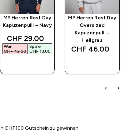
MP Herren Rest Day
MP Herren Rest Day
MP
Kapuzenpulli – Navy
Oversized
Kapuzenpulli –
discounted price
CHF 29.00‎
Hellgrau
War
Spare
CHF 46.00‎
CHF 42.00‎
CHF 13.00‎
SOFORTKAUF
SOFORTKAUF
nen CHF100 Gutschein zu gewinnen.