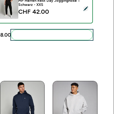
MP Herren Rest Day Jogginghose –
Schwarz - XXS
ieses Produkt ausw�hlen - MP Herren Rest Day Jogginghose
CHF 42.00‎
8.00‎
Diese zu deiner Routine hinzuf�gen