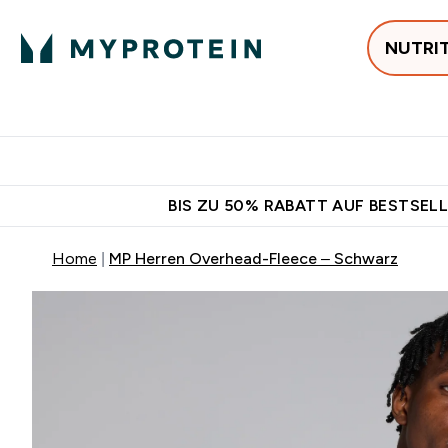
NUTRI
Jetzt im Trend
P
Enter
⌄
Gratis Versan
BIS ZU 50% RABATT AUF BESTSELL
Home
MP Herren Overhead-Fleece – Schwarz