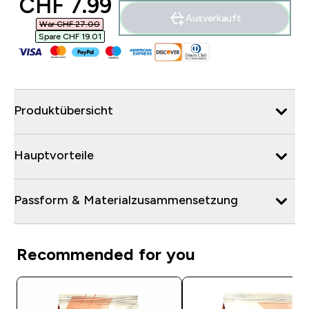
discounted price
CHF 7.99‎
Ausverkauft
War CHF 27.00‎
Spare CHF 19.01‎
Produktübersicht
Hauptvorteile
Passform & Materialzusammensetzung
Recommended for you