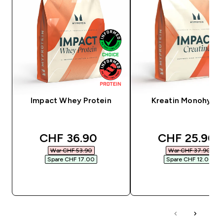
Impact Whey Protein
Kreatin Monohydr
discounted price
discounted 
CHF 36.90‎
CHF 25.90‎
War CHF 53.90‎
War CHF 37.90‎
Spare CHF 17.00‎
Spare CHF 12.00‎
SOFORTKAUF
SOFORTKAUF