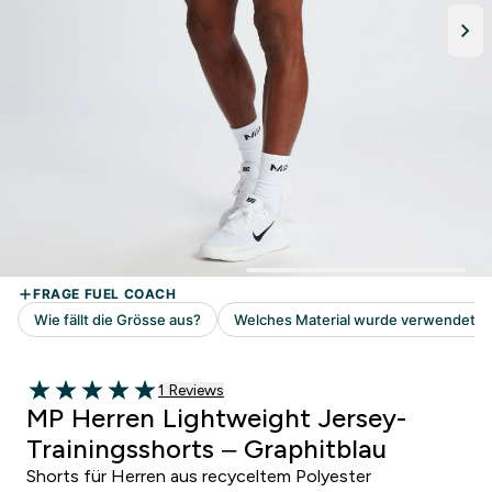
1 customer reviews
1 Reviews
5 out of 5 stars
MP Herren Lightweight Jersey-
Trainingsshorts – Graphitblau
Shorts für Herren aus recyceltem Polyester