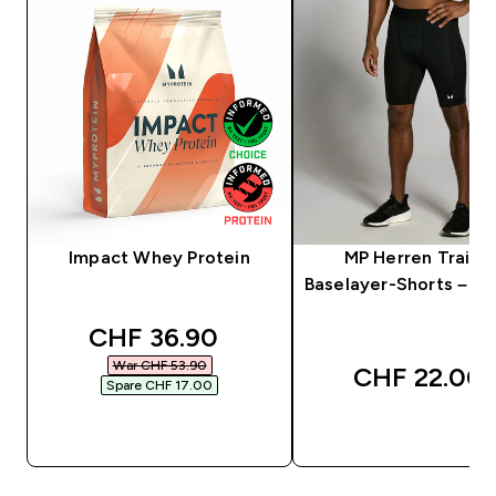
Impact Whey Protein
MP Herren Traini
Baselayer-Shorts – S
discounted price
CHF 36.90‎
War CHF 53.90‎
CHF 22.00‎
Spare CHF 17.00‎
SOFORTKAUF
SOFORTKAUF