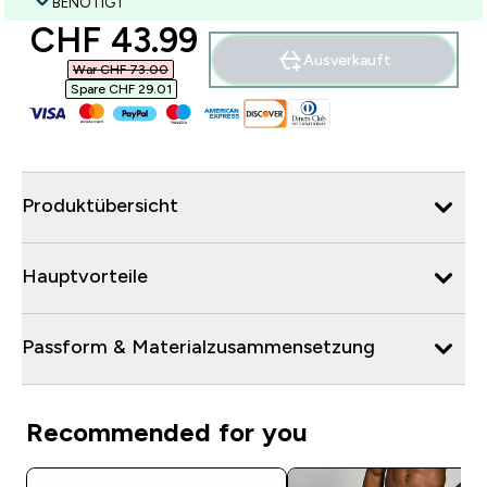
BENÖTIGT
discounted price
CHF 43.99‎
Ausverkauft
War CHF 73.00‎
Spare CHF 29.01‎
Produktübersicht
Hauptvorteile
Passform & Materialzusammensetzung
Recommended for you