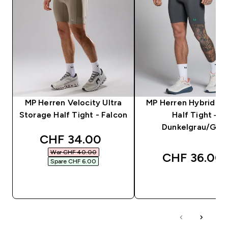
MP Herren Velocity Ultra
MP Herren Hybrid Po
Storage Half Tight - Falcon
Half Tight –
Dunkelgrau/Grü
discounted price
CHF 34.00‎
War CHF 40.00‎
CHF 36.00‎
Spare CHF 6.00‎
SOFORTKAUF
SOFORTKAUF