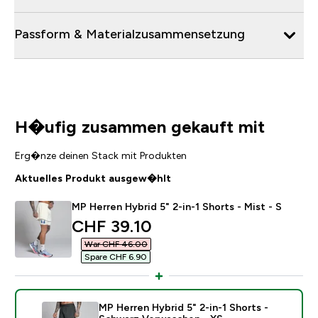
Passform & Materialzusammensetzung
H�ufig zusammen gekauft mit
Erg�nze deinen Stack mit Produkten
Aktuelles Produkt ausgew�hlt
MP Herren Hybrid 5" 2-in-1 Shorts - Mist - S
discounted price
CHF 39.10‎
War CHF 46.00‎
Spare CHF 6.90‎
MP Herren Hybrid 5" 2-in-1 Shorts -