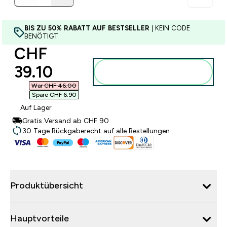
BIS ZU 50% RABATT AUF BESTSELLER
| KEIN CODE
BENÖTIGT
discounted price
CHF
39.10‎
Zum Warenkorb
hinzufügen
War CHF 46.00‎
Spare CHF 6.90‎
Auf Lager
Gratis Versand ab CHF 90
30 Tage Rückgaberecht auf alle Bestellungen
Produktübersicht
Hauptvorteile