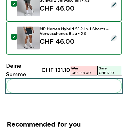
Schwarz Verwaschen - XS
Dieses Produkt ausw�hlen - MP Herren Hybrid 5" 2-i
CHF 46.00‎
MP Herren Hybrid 5" 2-in-1 Shorts –
Verwaschenes Blau - XS
Dieses Produkt ausw�hlen - MP Herren Hybrid 5" 2-in
CHF 46.00‎
Deine
Was
Save
CHF 131.10‎
CHF 138.00‎
CHF 6.90‎
Summe
Diese zu deiner Routine hinzuf�gen
Recommended for you