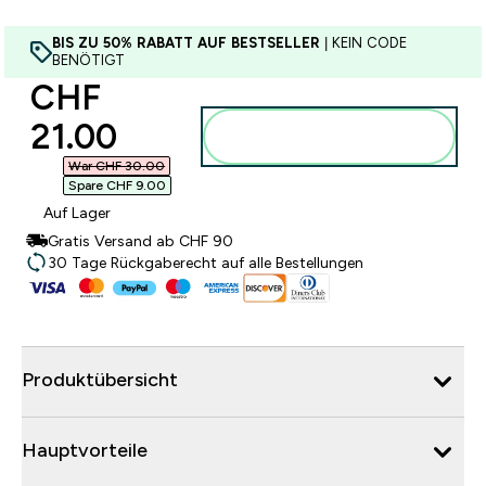
BIS ZU 50% RABATT AUF BESTSELLER
| KEIN CODE
BENÖTIGT
discounted price
CHF
21.00‎
Zum Warenkorb
hinzufügen
War CHF 30.00‎
Spare CHF 9.00‎
Auf Lager
Gratis Versand ab CHF 90
30 Tage Rückgaberecht auf alle Bestellungen
Produktübersicht
Hauptvorteile