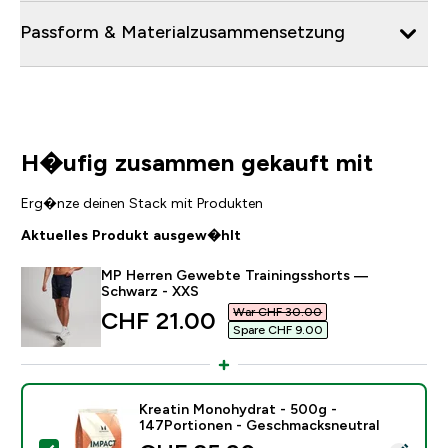
Passform & Materialzusammensetzung
H�ufig zusammen gekauft mit
Erg�nze deinen Stack mit Produkten
Aktuelles Produkt ausgew�hlt
MP Herren Gewebte Trainingsshorts —
Schwarz - XXS
War CHF 30.00‎
discounted price
CHF 21.00‎
Spare CHF 9.00‎
Kreatin Monohydrat - 500g -
147Portionen - Geschmacksneutral