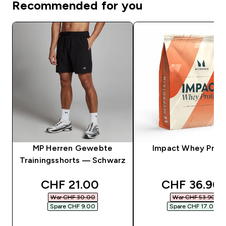
Recommended for you
MP Herren Gewebte
Impact Whey Prot
Trainingsshorts — Schwarz
discounted price
discounted 
CHF 21.00‎
CHF 36.90‎
War CHF 30.00‎
War CHF 53.90‎
Spare CHF 9.00‎
Spare CHF 17.00‎