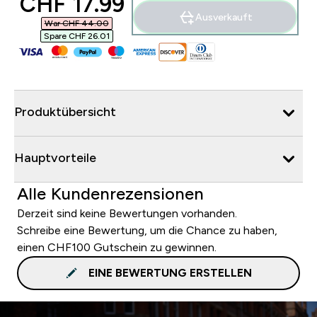
discounted price
CHF 17.99‎
Ausverkauft
War CHF 44.00‎
Spare CHF 26.01‎
Produktübersicht
Hauptvorteile
Alle Kundenrezensionen
Derzeit sind keine Bewertungen vorhanden.
Schreibe eine Bewertung, um die Chance zu haben,
einen CHF100 Gutschein zu gewinnen.
EINE BEWERTUNG ERSTELLEN