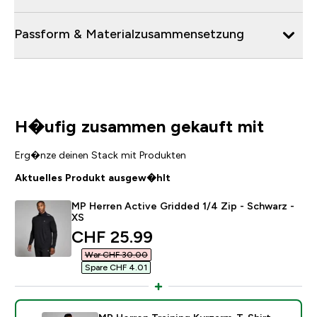
Passform & Materialzusammensetzung
H�ufig zusammen gekauft mit
Erg�nze deinen Stack mit Produkten
Aktuelles Produkt ausgew�hlt
MP Herren Active Gridded 1/4 Zip - Schwarz -
XS
discounted price
CHF 25.99‎
War CHF 30.00‎
Spare CHF 4.01‎