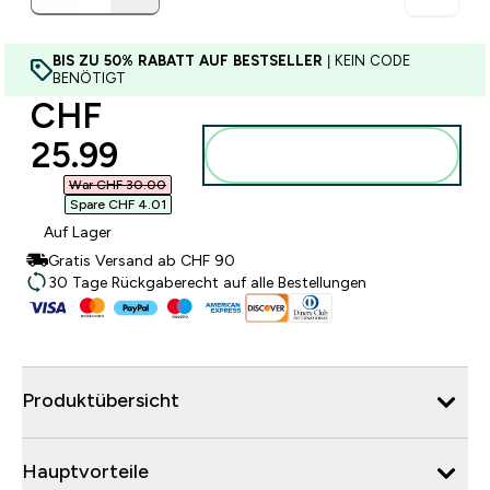
BIS ZU 50% RABATT AUF BESTSELLER
| KEIN CODE
BENÖTIGT
discounted price
CHF
25.99‎
Zum Warenkorb
hinzufügen
War CHF 30.00‎
Spare CHF 4.01‎
Auf Lager
Gratis Versand ab CHF 90
30 Tage Rückgaberecht auf alle Bestellungen
Produktübersicht
Hauptvorteile