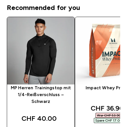
Recommended for you
MP Herren Trainingstop mit
Impact Whey Prot
1/4-Reißverschluss –
Schwarz
discounted 
CHF 36.90‎
War CHF 53.90‎
CHF 40.00‎
Spare CHF 17.00‎