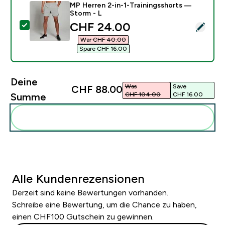
MP Herren 2-in-1-Trainingsshorts —
Storm - L
discounted price
CHF 24.00‎
Dieses Produkt ausw�hlen - MP Herren 2-in-1-Traini
War CHF 40.00‎
Spare CHF 16.00‎
Deine
Was
Save
CHF 88.00‎
CHF 104.00‎
CHF 16.00‎
Summe
Diese zu deiner Routine hinzuf�gen
Alle Kundenrezensionen
Derzeit sind keine Bewertungen vorhanden.
Schreibe eine Bewertung, um die Chance zu haben,
einen CHF100 Gutschein zu gewinnen.