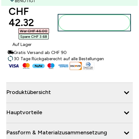
BENÖTIGT
discounted price
CHF
42.32‎
Zum Warenkorb
hinzufügen
War CHF 46.00‎
Spare CHF 3.68‎
Auf Lager
Gratis Versand ab CHF 90
30 Tage Rückgaberecht auf alle Bestellungen
Produktübersicht
Hauptvorteile
Passform & Materialzusammensetzung