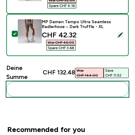
War CHF 52.00‎
Spare CHF 4.16‎
MP Damen Tempo Ultra Seamless
Radlerhose – Dark Truffle - XL
discounted price
CHF 42.32‎
Dieses Produkt ausw�hlen - MP Damen Tempo Ultra Se
War CHF 46.00‎
Spare CHF 3.68‎
Deine
Was
Save
CHF 132.48‎
CHF 144.00‎
CHF 11.52‎
Summe
Diese zu deiner Routine hinzuf�gen
Recommended for you