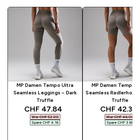
MP Damen Tempo Ultra
MP Damen Tempo Ul
Seamless Leggings – Dark
Seamless Radlerhose 
Truffle
Truffle
discounted price
discounted 
CHF 47.84‎
CHF 42.32‎
War CHF 52.00‎
War CHF 46.00‎
Spare CHF 4.16‎
Spare CHF 3.68‎
SOFORTKAUF
SOFORTKAUF