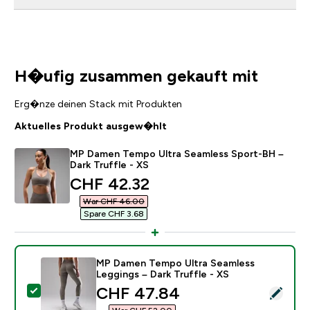
H�ufig zusammen gekauft mit
Erg�nze deinen Stack mit Produkten
Aktuelles Produkt ausgew�hlt
MP Damen Tempo Ultra Seamless Sport-BH –
Dark Truffle - XS
discounted price
CHF 42.32‎
War CHF 46.00‎
Spare CHF 3.68‎
MP Damen Tempo Ultra Seamless
Leggings – Dark Truffle - XS
discounted price
CHF 47.84‎
Dieses Produkt ausw�hlen - MP Damen Tempo Ultra Se