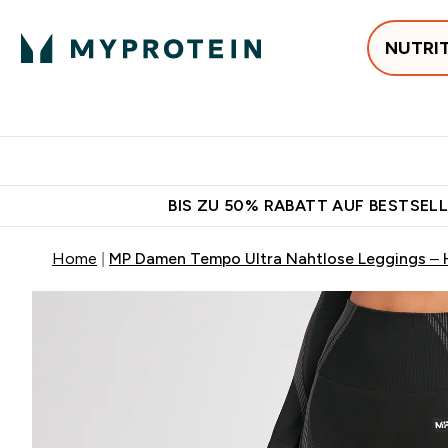
NUTRI
Jetzt im Trend
P
Enter
⌄
Gratis Versan
BIS ZU 50% RABATT AUF BESTSELL
Home
MP Damen Tempo Ultra Nahtlose Leggings – 