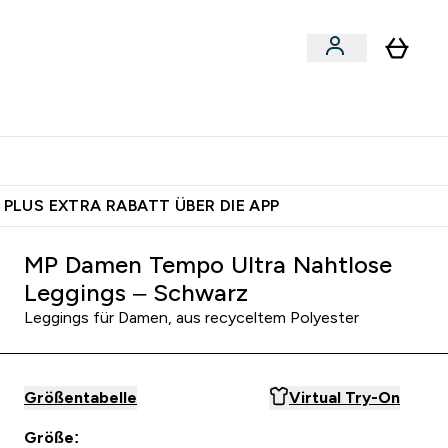
egan
Expertenrat
Enter Food, Bars & Snacks submenu
Enter Vegan submenu
Enter Expertenrat submenu
⌄
⌄
auf dich – bereit?
 PLUS EXTRA RABATT ÜBER DIE APP
MP Damen Tempo Ultra Nahtlose
Leggings – Schwarz
Leggings für Damen, aus recyceltem Polyester
Größentabelle
Virtual Try-On
Größe: