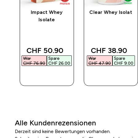
rat
Impact Whey
Clear Whey Isolat
Isolate
 price
discounted price
discounted pr
CHF 50.90‎
CHF 38.90‎
War
Spare
War
Spare
00‎
CHF 76.90‎
CHF 26.00‎
CHF 47.90‎
CHF 9.00‎
SOFORTKAUF
SOFORTKAUF
Alle Kundenrezensionen
Derzeit sind keine Bewertungen vorhanden.