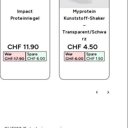
Impact
Myprotein
Proteinriegel
Kunststoff-Shaker
–
Transparent/Schwa
rz
ice
discounted price
discounted price
CHF 11.90‎
CHF 4.50‎
War
Spare
War
Spare
W
CHF 17.90‎
CHF 6.00‎
CHF 6.00‎
CHF 1.50‎
CH
SOFORTKAUF
SOFORTKAUF