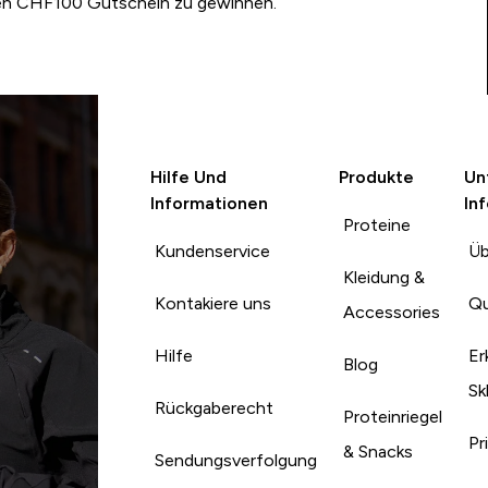
nen CHF100 Gutschein zu gewinnen.
Hilfe Und
Produkte
Un
Informationen
In
Proteine
Kundenservice
Üb
Kleidung &
Kontakiere uns
Qu
Accessories
Hilfe
Er
Blog
Sk
Rückgaberecht
Proteinriegel
Pr
& Snacks
Sendungsverfolgung