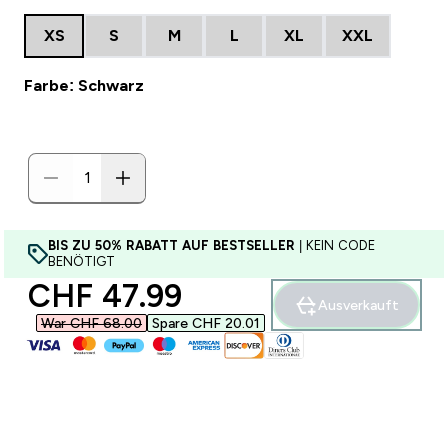
XS
S
M
L
XL
XXL
Farbe: Schwarz
BIS ZU 50% RABATT AUF BESTSELLER
| KEIN CODE
BENÖTIGT
discounted price
CHF 47.99‎
Ausverkauft
War CHF 68.00‎
Spare CHF 20.01‎