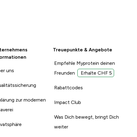
ternehmens
Treuepunkte & Angebote
formationen
Empfehle Myprotein deinen
er uns
Freunden
Erhalte CHF 5
alitätssicherung
Rabattcodes
klärung zur modernen
Impact Club
laverei
Was Dich bewegt, bringt Dich
ivatsphäre
weiter