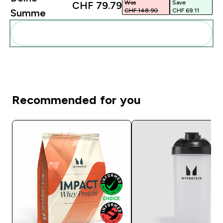
Was
Save
CHF 79.79‎
CHF 148.90‎
CHF 69.11‎
Summe
Diese zu deiner Routine hinzuf�gen
Recommended for you