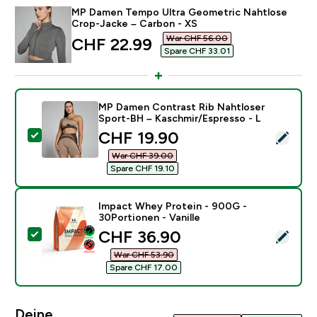
MP Damen Tempo Ultra Geometric Nahtlose
Crop-Jacke – Carbon - XS
War CHF 56.00‎
discounted price
CHF 22.99‎
Spare CHF 33.01‎
MP Damen Contrast Rib Nahtloser
Sport-BH – Kaschmir/Espresso - L
discounted price
CHF 19.90‎
Dieses Produkt ausw�hlen - MP Damen Contrast Rib 
War CHF 39.00‎
Spare CHF 19.10‎
Impact Whey Protein - 900G -
30Portionen - Vanille
discounted price
CHF 36.90‎
Dieses Produkt ausw�hlen - Impact Whey Protein - 90
War CHF 53.90‎
Spare CHF 17.00‎
Deine