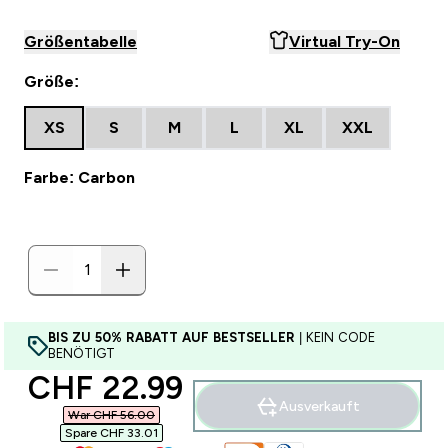
Größentabelle
Virtual Try-On
Größe:
XS
S
M
L
XL
XXL
Farbe: Carbon
BIS ZU 50% RABATT AUF BESTSELLER
| KEIN CODE
BENÖTIGT
discounted price
CHF 22.99‎
Ausverkauft
War CHF 56.00‎
Spare CHF 33.01‎