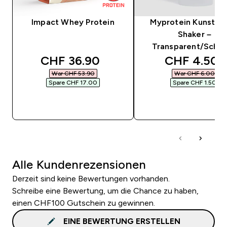
Impact Whey Protein
Myprotein Kunststo
Shaker –
Transparent/Schw
discounted price
discounted
CHF 36.90‎
CHF 4.50‎
War CHF 53.90‎
War CHF 6.00‎
Spare CHF 17.00‎
Spare CHF 1.50‎
SOFORTKAUF
SOFORTKAUF
Alle Kundenrezensionen
Derzeit sind keine Bewertungen vorhanden.
Schreibe eine Bewertung, um die Chance zu haben,
einen CHF100 Gutschein zu gewinnen.
EINE BEWERTUNG ERSTELLEN