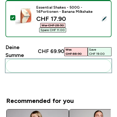
Essential Shakes - 500G -
14Portionen - Banana Milkshake
discounted price
CHF 17.90‎
Dieses Produkt ausw�hlen - Essential Shakes - 500G 
War CHF 28.90‎
Spare CHF 11.00‎
Deine
Was
Save
CHF 69.90‎
CHF 88.90‎
CHF 19.00‎
Summe
Diese zu deiner Routine hinzuf�gen
Recommended for you