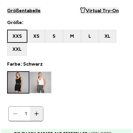
Größentabelle
Virtual Try-On
Größe:
XXS
XS
S
M
L
XL
XXL
Farbe: Schwarz