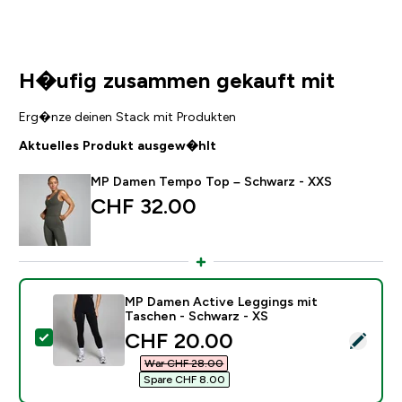
H�ufig zusammen gekauft mit
Erg�nze deinen Stack mit Produkten
Aktuelles Produkt ausgew�hlt
MP Damen Tempo Top – Schwarz - XXS
CHF 32.00‎
MP Damen Active Leggings mit
Taschen - Schwarz - XS
discounted price
CHF 20.00‎
Dieses Produkt ausw�hlen - MP Damen Active Leggin
War CHF 28.00‎
Spare CHF 8.00‎