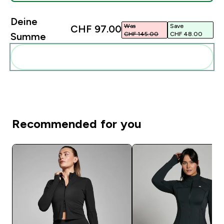
Deine
Was
Save
CHF 97.00‎
CHF 145.00‎
CHF 48.00‎
Summe
Diese zu deiner Routine hinzuf�gen
Recommended for you