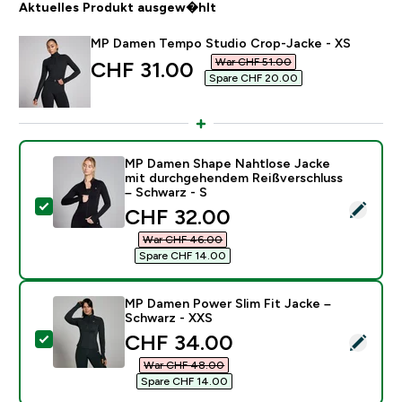
Aktuelles Produkt ausgew�hlt
MP Damen Tempo Studio Crop-Jacke - XS
War CHF 51.00‎
discounted price
CHF 31.00‎
Spare CHF 20.00‎
MP Damen Shape Nahtlose Jacke
mit durchgehendem Reißverschluss
– Schwarz - S
Dieses Produkt ausw�hlen - MP Damen Shape Nahtlos
discounted price
CHF 32.00‎
War CHF 46.00‎
Spare CHF 14.00‎
MP Damen Power Slim Fit Jacke –
Schwarz - XXS
discounted price
CHF 34.00‎
Dieses Produkt ausw�hlen - MP Damen Power Slim Fi
War CHF 48.00‎
Spare CHF 14.00‎