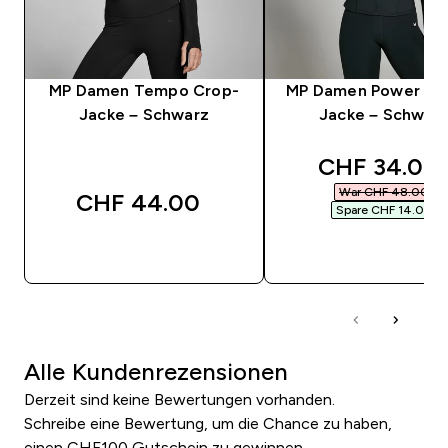
MP Damen Tempo Crop-
MP Damen Power Slim
Jacke – Schwarz
Jacke – Schwar
discounted 
CHF 34.00‎
War CHF 48.00‎
CHF 44.00‎
Spare CHF 14.00‎
SOFORTKAUF
SOFORTKAUF
Alle Kundenrezensionen
Derzeit sind keine Bewertungen vorhanden.
Schreibe eine Bewertung, um die Chance zu haben,
einen CHF100 Gutschein zu gewinnen.