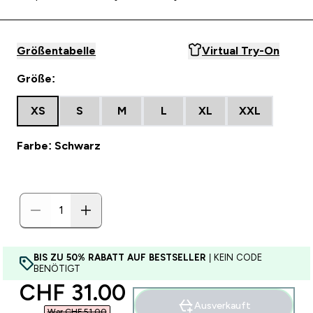
Größentabelle
Virtual Try-On
Größe:
XS
S
M
L
XL
XXL
Farbe: Schwarz
BIS ZU 50% RABATT AUF BESTSELLER
| KEIN CODE
BENÖTIGT
discounted price
CHF 31.00‎
Ausverkauft
War CHF 51.00‎