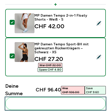
MP Damen Tempo 2-in-1 Floaty
Shorts - Weiß - S
Dieses Produkt ausw�hlen - MP Damen Tempo 2-in-1 F
CHF 42.00‎
MP Damen Tempo Sport-BH mit
gekreuzten Rückenträgern –
Schwarz - XS
Dieses Produkt ausw�hlen - MP Damen Tempo Sport-
discounted price
CHF 27.20‎
War CHF 32.00‎
Spare CHF 4.80‎
Deine
Was
Save
CHF 96.40‎
CHF 106.00‎
CHF 9.60‎
Summe
Diese zu deiner Routine hinzuf�gen