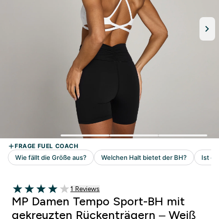
1 customer reviews
1 Reviews
4 out of 5 stars
MP Damen Tempo Sport-BH mit
gekreuzten Rückenträgern – Weiß