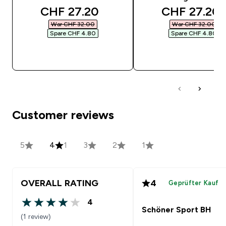
discounted price
discounted 
CHF 27.20‎
CHF 27.20‎
War CHF 32.00‎
War CHF 32.00‎
Spare CHF 4.80‎
Spare CHF 4.80‎
SOFORTKAUF
SOFORTKAUF
Customer reviews
5
4
1
3
2
1
OVERALL RATING
4
Geprüfter Kauf
4
4 out of 5 stars
Schöner Sport BH
(1 review)