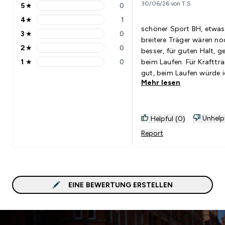
30/06/26 von T.S.
5
★
0
5 stars rating 0 reviews
4
★
1
4 stars rating 1 reviews
schöner Sport BH, etwas
3
★
0
3 stars rating 0 reviews
breitere Träger wären no
2
★
0
besser, für guten Halt, g
2 stars rating 0 reviews
1
★
0
beim Laufen. Für Krafttra
1 stars rating 0 reviews
gut, beim Laufen würde 
Mehr lesen
diese Variante nicht
empfehlen.
Unhelp
Helpful (0)
Report
EINE BEWERTUNG ERSTELLEN