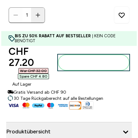
BIS ZU 50% RABATT AUF BESTSELLER
| KEIN CODE
BENÖTIGT
discounted price
CHF
27.20‎
Zum Warenkorb
hinzufügen
War CHF 32.00‎
Spare CHF 4.80‎
Auf Lager
Gratis Versand ab CHF 90
30 Tage Rückgaberecht auf alle Bestellungen
Produktübersicht