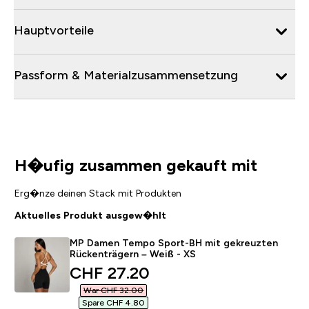
Hauptvorteile
Passform & Materialzusammensetzung
H�ufig zusammen gekauft mit
Erg�nze deinen Stack mit Produkten
Aktuelles Produkt ausgew�hlt
MP Damen Tempo Sport-BH mit gekreuzten
Rückenträgern – Weiß - XS
discounted price
CHF 27.20‎
War CHF 32.00‎
Spare CHF 4.80‎