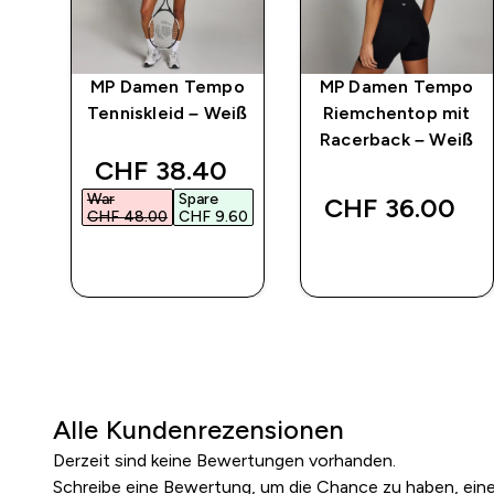
po
MP Damen Tempo
MP Damen Tempo
Tenniskleid – Weiß
Riemchentop mit
Racerback – Weiß
 price
discounted price
CHF 38.40‎
War
Spare
CHF 36.00‎
60‎
CHF 48.00‎
CHF 9.60‎
SOFORTKAUF
SOFORTKAUF
Alle Kundenrezensionen
Derzeit sind keine Bewertungen vorhanden.
Schreibe eine Bewertung, um die Chance zu haben, ei