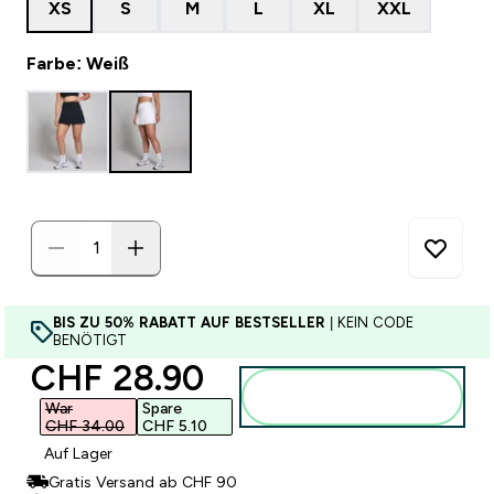
XS
S
M
L
XL
XXL
Farbe: Weiß
BIS ZU 50% RABATT AUF BESTSELLER
| KEIN CODE
BENÖTIGT
discounted price
CHF 28.90‎
Zum Warenkorb
hinzufügen
War
Spare
CHF 34.00‎
CHF 5.10‎
Auf Lager
Gratis Versand ab CHF 90