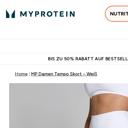
NUTRI
Jetzt im Trend
P
Enter
⌄
Gratis Versan
BIS ZU 50% RABATT AUF BESTSELL
Home
MP Damen Tempo Skort – Weiß