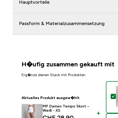
Hauptvorteile
Passform & Materialzusammensetzung
H�ufig zusammen gekauft mit
Erg�nze deinen Stack mit Produkten
D
Aktuelles Produkt ausgew�hlt
MP Damen Tempo Skort –
Weiß - XS
discounted price
CHF 28.90‎