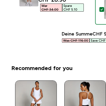
War
Spare
D
CHF 34.00‎
CHF 5.10‎
Deine Summe
CHF 9
Was CHF 116.00‎
Save CHF 
Recommended for you