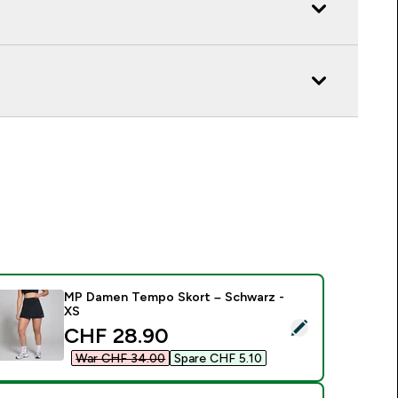
MP Damen Tempo Skort – Schwarz -
XS
ieses Produkt ausw�hlen - MP Damen Tempo Skort – Schwar
discounted price
CHF 28.90‎
War CHF 34.00‎
Spare CHF 5.10‎