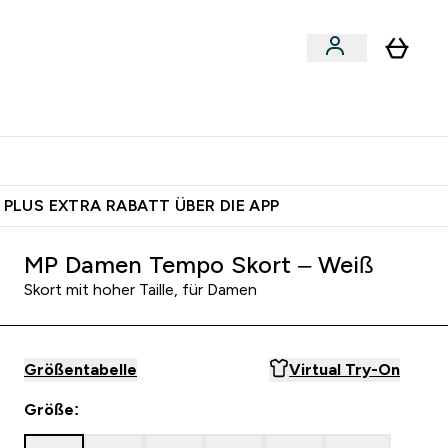
egan
Expertenrat
Enter Food, Bars & Snacks submenu
Enter Vegan submenu
Enter Expertenrat submenu
⌄
⌄
auf dich – bereit?
 PLUS EXTRA RABATT ÜBER DIE APP
MP Damen Tempo Skort – Weiß
Skort mit hoher Taille, für Damen
Größentabelle
Virtual Try-On
Größe: