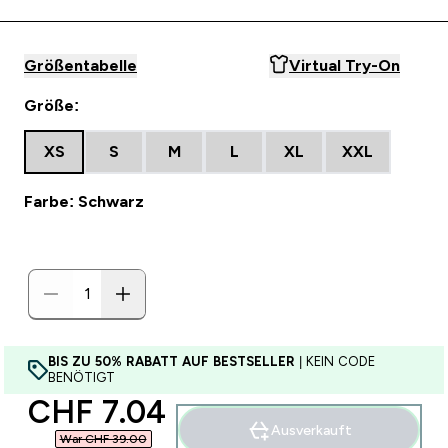
Größentabelle
Virtual Try-On
Größe:
XS
S
M
L
XL
XXL
Farbe: Schwarz
BIS ZU 50% RABATT AUF BESTSELLER
| KEIN CODE
BENÖTIGT
discounted price
CHF 7.04‎
Ausverkauft
War CHF 39.00‎