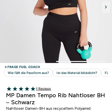
1 customer reviews
1 Reviews
5 out of 5 stars
MP Damen Tempo Rib Nahtloser BH
– Schwarz
Nahtloser Damen-BH aus recyceltem Polyamid