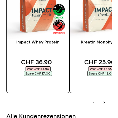
Impact Whey Protein
Kreatin Monohydr
discounted price
discounted 
CHF 36.90‎
CHF 25.90‎
War CHF 53.90‎
War CHF 37.90‎
Spare CHF 17.00‎
Spare CHF 12.00‎
SOFORTKAUF
SOFORTKAUF
Alle Kundenrezensionen