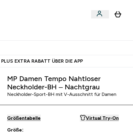
egan
Expertenrat
Enter Food, Bars & Snacks submenu
Enter Vegan submenu
Enter Expertenrat submenu
⌄
⌄
auf dich – bereit?
 PLUS EXTRA RABATT ÜBER DIE APP
MP Damen Tempo Nahtloser
Neckholder-BH – Nachtgrau
Neckholder-Sport-BH mit V-Ausschnitt für Damen
Größentabelle
Virtual Try-On
Größe: