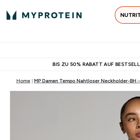
NUTRI
Jetzt im Trend
P
Enter
⌄
Gratis Versan
BIS ZU 50% RABATT AUF BESTSELL
Home
MP Damen Tempo Nahtloser Neckholder-BH 