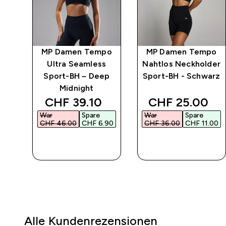
po
MP Damen Tempo
MP Damen Tempo
Ultra Seamless
Nahtlos Neckholder
 –
Sport-BH – Deep
Sport-BH - Schwarz
Midnight
 price
discounted price
discounted pr
CHF 39.10‎
CHF 25.00‎
War
Spare
War
Spare
10‎
CHF 46.00‎
CHF 6.90‎
CHF 36.00‎
CHF 11.00‎
SOFORTKAUF
SOFORTKAUF
Alle Kundenrezensionen