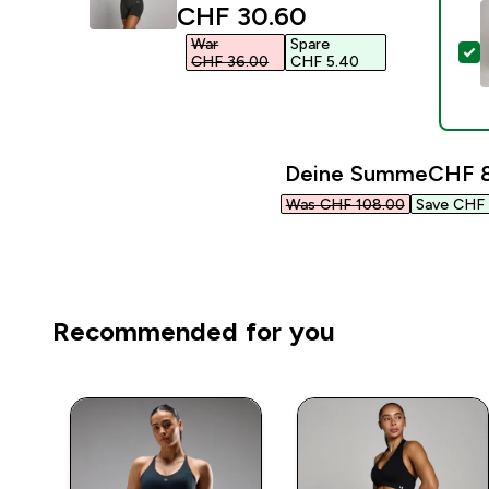
discounted price
CHF 30.60‎
War
Spare
D
CHF 36.00‎
CHF 5.40‎
Deine Summe
CHF 8
Was CHF 108.00‎
Save CHF 
Recommended for you