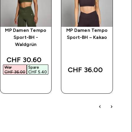
MP Damen Tempo
MP Damen Tempo
M
Sport-BH -
Sport-BH – Kakao
N
Waldgrün
Sp
ice
discounted price
CHF 30.60‎
War
Spare
CHF 36.00‎
CHF 36.00‎
CHF 5.40‎
SOFORTKAUF
SOFORTKAUF