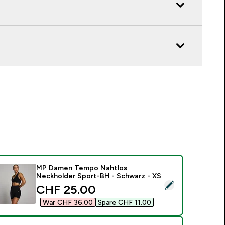
MP Damen Tempo Nahtlos
Neckholder Sport-BH - Schwarz - XS
ieses Produkt ausw�hlen - MP Damen Tempo Nahtlos Neckho
discounted price
CHF 25.00‎
War CHF 36.00‎
Spare CHF 11.00‎