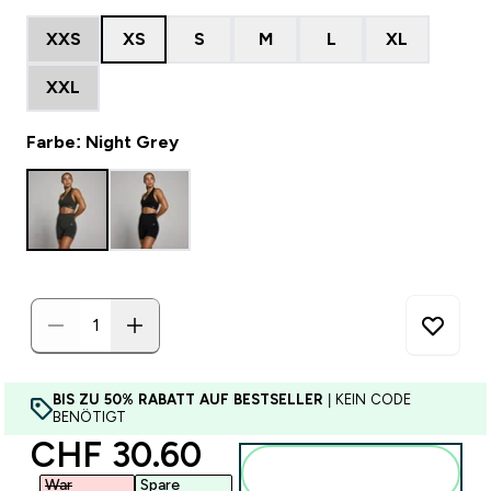
XXS
XS
S
M
L
XL
XXL
Farbe: Night Grey
BIS ZU 50% RABATT AUF BESTSELLER
| KEIN CODE
BENÖTIGT
discounted price
CHF 30.60‎
Zum Warenkorb
hinzufügen
War
Spare