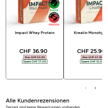
Impact Whey Protein
Kreatin Monohydr
discounted price
discounted 
CHF 36.90‎
CHF 25.90‎
War CHF 53.90‎
War CHF 37.90‎
Spare CHF 17.00‎
Spare CHF 12.00‎
SOFORTKAUF
SOFORTKAUF
Alle Kundenrezensionen
Derzeit sind keine Bewertungen vorhanden.