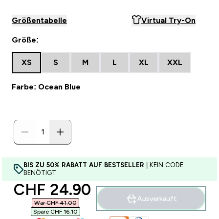
Größentabelle
Virtual Try-On
Größe:
XS
S
M
L
XL
XXL
Farbe: Ocean Blue
BIS ZU 50% RABATT AUF BESTSELLER
| KEIN CODE
BENÖTIGT
discounted price
CHF 24.90‎
Ausverkauft
War CHF 41.00‎
Spare CHF 16.10‎