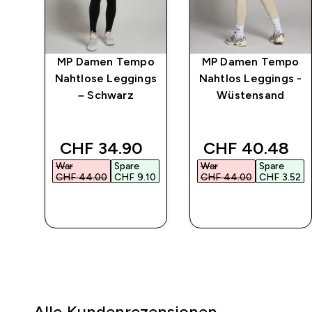
po
MP Damen Tempo
MP Damen Tempo
Nahtlose Leggings
Nahtlos Leggings -
– Schwarz
Wüstensand
 price
discounted price
discounted pr
CHF 34.90‎
CHF 40.48‎
War
Spare
War
Spare
52‎
CHF 44.00‎
CHF 9.10‎
CHF 44.00‎
CHF 3.52‎
SOFORTKAUF
SOFORTKAUF
Alle Kundenrezensionen