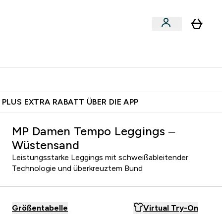
egan
Expertenrat
Enter Food, Bars & Snacks submenu
Enter Vegan submenu
Enter Expertenrat submenu
⌄
⌄
auf dich – bereit?
 PLUS EXTRA RABATT ÜBER DIE APP
MP Damen Tempo Leggings –
Wüstensand
Leistungsstarke Leggings mit schweißableitender
Technologie und überkreuztem Bund
Größentabelle
Virtual Try-On