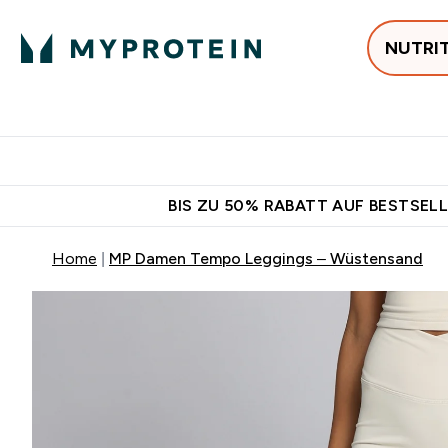
NUTRI
Jetzt im Trend
P
Enter
⌄
Gratis Versan
BIS ZU 50% RABATT AUF BESTSELL
Home
MP Damen Tempo Leggings – Wüstensand