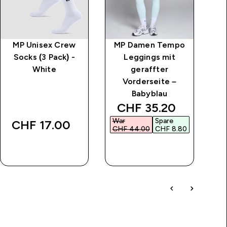
MP Unisex Crew
MP Damen Tempo
M
Socks (3 Pack) -
Leggings mit
Ho
White
geraffter
L
Vorderseite –
Babyblau
ice
discounted price
CHF 35.20‎
War
Spare
CHF 17.00‎
C
CHF 44.00‎
CHF 8.80‎
SOFORTKAUF
SOFORTKAUF