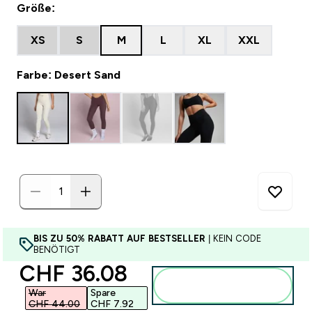
Größe:
XS
S
M
L
XL
XXL
Farbe: Desert Sand
BIS ZU 50% RABATT AUF BESTSELLER
| KEIN CODE
BENÖTIGT
discounted price
CHF 36.08‎
Zum Warenkorb
hinzufügen
War
Spare
CHF 44.00‎
CHF 7.92‎