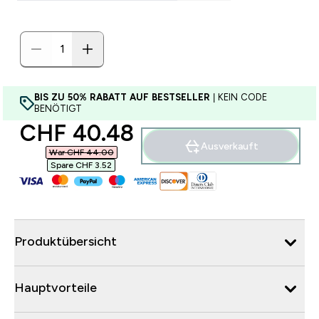
BIS ZU 50% RABATT AUF BESTSELLER
| KEIN CODE
BENÖTIGT
discounted price
CHF 40.48‎
Ausverkauft
War CHF 44.00‎
Spare CHF 3.52‎
Produktübersicht
Hauptvorteile