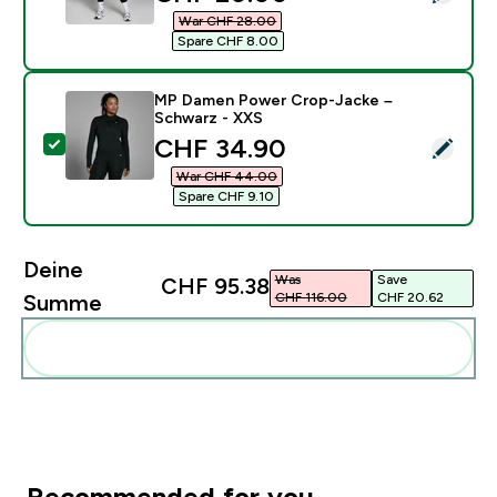
War CHF 28.00‎
Spare CHF 8.00‎
MP Damen Power Crop-Jacke –
Schwarz - XXS
discounted price
CHF 34.90‎
Dieses Produkt ausw�hlen - MP Damen Power Crop-J
War CHF 44.00‎
Spare CHF 9.10‎
Deine
Was
Save
CHF 95.38‎
CHF 116.00‎
CHF 20.62‎
Summe
Diese zu deiner Routine hinzuf�gen
Recommended for you