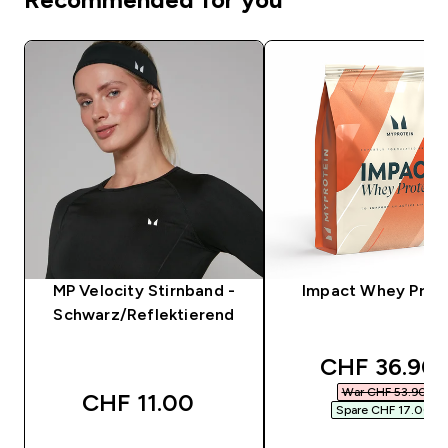
MP Velocity Stirnband -
Impact Whey Prot
Schwarz/Reflektierend
discounted 
CHF 36.90‎
War CHF 53.90‎
CHF 11.00‎
Spare CHF 17.00‎