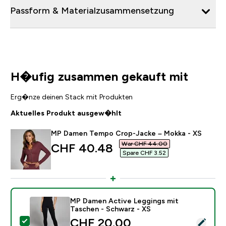
Passform & Materialzusammensetzung
H�ufig zusammen gekauft mit
Erg�nze deinen Stack mit Produkten
Aktuelles Produkt ausgew�hlt
MP Damen Tempo Crop-Jacke – Mokka - XS
War CHF 44.00‎
discounted price
CHF 40.48‎
Spare CHF 3.52‎
MP Damen Active Leggings mit
Taschen - Schwarz - XS
discounted price
CHF 20.00‎
Dieses Produkt ausw�hlen - MP Damen Active Leggin