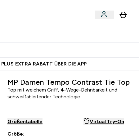
egan
Expertenrat
Enter Food, Bars & Snacks submenu
Enter Vegan submenu
Enter Expertenrat submenu
⌄
⌄
auf dich – bereit?
 PLUS EXTRA RABATT ÜBER DIE APP
MP Damen Tempo Contrast Tie Top
Top mit weichem Griff, 4-Wege-Dehnbarkeit und
schweißableitender Technologie
Größentabelle
Virtual Try-On
Größe: