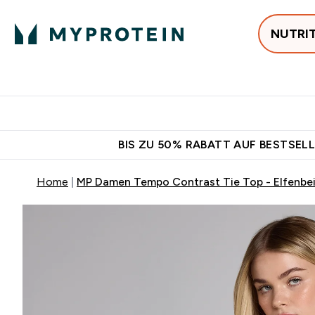
NUTRI
Jetzt im Trend
P
Enter
⌄
Gratis Versan
BIS ZU 50% RABATT AUF BESTSELL
Home
MP Damen Tempo Contrast Tie Top - Elfenbe