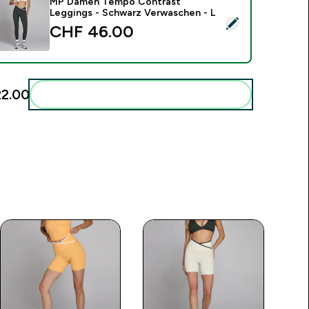
MP Damen Tempo Contrast
Leggings - Schwarz Verwaschen - L
ieses Produkt ausw�hlen - MP Damen Tempo Contrast Leggi
CHF 46.00‎
2.00‎
Diese zu deiner Routine hinzuf�gen