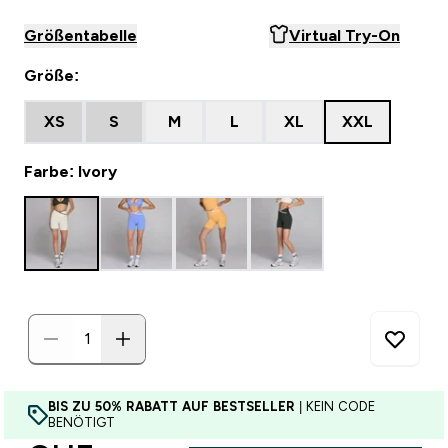
Größentabelle
Virtual Try-On
Größe:
XS
S
M
L
XL
XXL
Farbe: Ivory
BIS ZU 50% RABATT AUF BESTSELLER
| KEIN CODE
BENÖTIGT