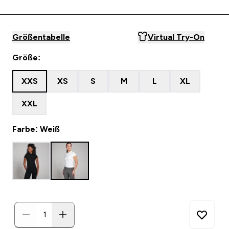
Größentabelle
Virtual Try-On
Größe:
XXS
XS
S
M
L
XL
XXL
Farbe: Weiß