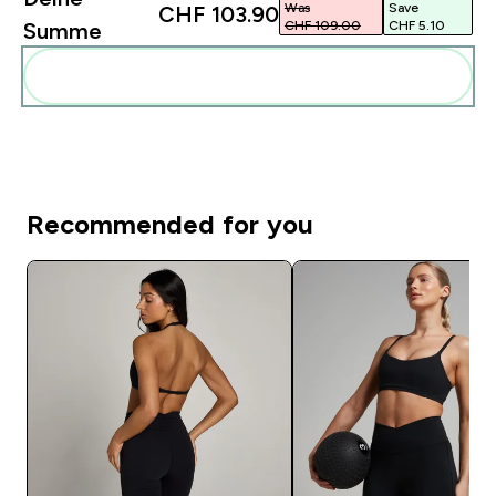
Was
Save
CHF 103.90‎
CHF 109.00‎
CHF 5.10‎
Summe
Diese zu deiner Routine hinzuf�gen
Recommended for you