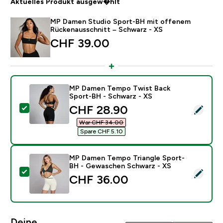
Aktuelles Produkt ausgew�hlt
MP Damen Studio Sport-BH mit offenem
Rückenausschnitt – Schwarz - XS
CHF 39.00‎
MP Damen Tempo Twist Back
Sport-BH - Schwarz - XS
discounted price
CHF 28.90‎
Dieses Produkt ausw�hlen - MP Damen Tempo Twist 
War CHF 34.00‎
Spare CHF 5.10‎
MP Damen Tempo Triangle Sport-
BH - Gewaschen Schwarz - XS
Dieses Produkt ausw�hlen - MP Damen Tempo Triang
CHF 36.00‎
Deine