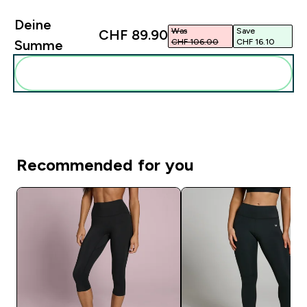
Deine
Was
Save
CHF 89.90‎
CHF 106.00‎
CHF 16.10‎
Summe
Diese zu deiner Routine hinzuf�gen
Recommended for you