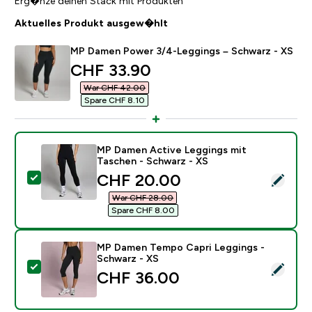
Erg�nze deinen Stack mit Produkten
Aktuelles Produkt ausgew�hlt
MP Damen Power 3/4-Leggings – Schwarz - XS
discounted price
CHF 33.90‎
War CHF 42.00‎
Spare CHF 8.10‎
MP Damen Active Leggings mit
Taschen - Schwarz - XS
discounted price
CHF 20.00‎
Dieses Produkt ausw�hlen - MP Damen Active Leggin
War CHF 28.00‎
Spare CHF 8.00‎
MP Damen Tempo Capri Leggings -
Schwarz - XS
Dieses Produkt ausw�hlen - MP Damen Tempo Capri L
CHF 36.00‎