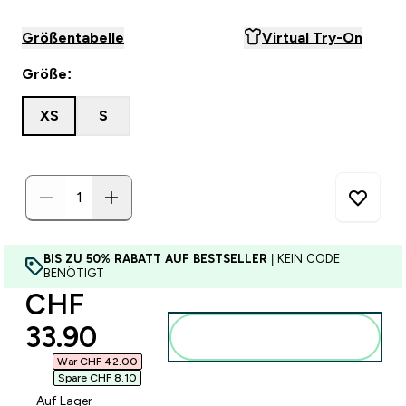
Größentabelle
Virtual Try-On
Größe:
XS
S
BIS ZU 50% RABATT AUF BESTSELLER
| KEIN CODE
BENÖTIGT
discounted price
CHF
33.90‎
Zum Warenkorb
hinzufügen
War CHF 42.00‎
Spare CHF 8.10‎
Auf Lager