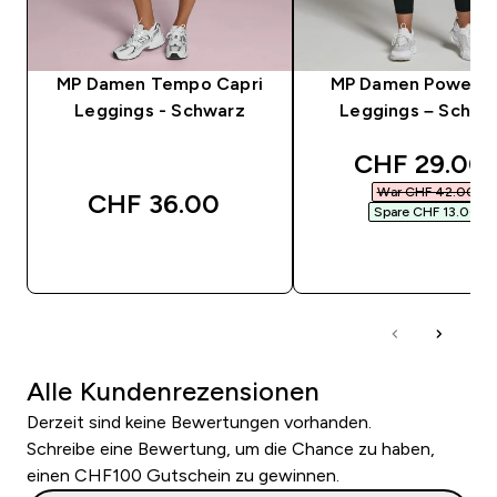
MP Damen Tempo Capri
MP Damen Power 7
Leggings - Schwarz
Leggings – Schwa
discounted 
CHF 29.00‎
War CHF 42.00‎
CHF 36.00‎
Spare CHF 13.00‎
SOFORTKAUF
SOFORTKAUF
Alle Kundenrezensionen
Derzeit sind keine Bewertungen vorhanden.
Schreibe eine Bewertung, um die Chance zu haben,
einen CHF100 Gutschein zu gewinnen.