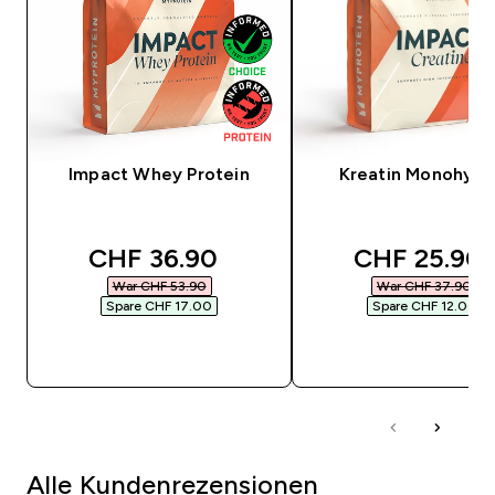
Impact Whey Protein
Kreatin Monohydr
discounted price
discounted 
CHF 36.90‎
CHF 25.90‎
War CHF 53.90‎
War CHF 37.90‎
Spare CHF 17.00‎
Spare CHF 12.00‎
SOFORTKAUF
SOFORTKAUF
Alle Kundenrezensionen