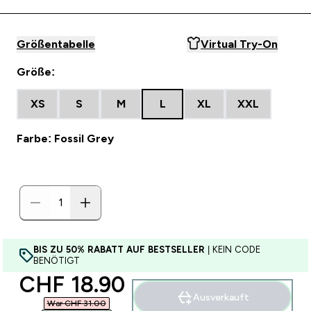
Größentabelle
Virtual Try-On
Größe:
XS
S
M
L
XL
XXL
Farbe: Fossil Grey
BIS ZU 50% RABATT AUF BESTSELLER
| KEIN CODE
BENÖTIGT
discounted price
CHF 18.90‎
Ausverkauft
War CHF 31.00‎