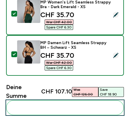
MP Women's Lift Seamless Strappy
Bra - Dark Emerald - XS
discounted price
CHF 35.70‎
Dieses Produkt ausw�hlen - MP Women's Lift Seamless
War CHF 42.00‎
Spare CHF 6.30‎
MP Damen Lift Seamless Strappy
BH – Schwarz - XS
discounted price
CHF 35.70‎
Dieses Produkt ausw�hlen - MP Damen Lift Seamless
War CHF 42.00‎
Spare CHF 6.30‎
Deine
Was
Save
CHF 107.10‎
CHF 126.00‎
CHF 18.90‎
Summe
Diese zu deiner Routine hinzuf�gen