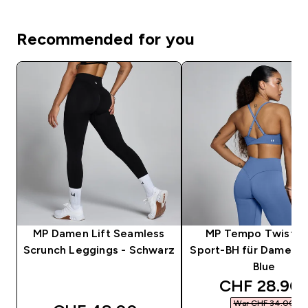
Recommended for you
MP Damen Lift Seamless
MP Tempo Twist B
Scrunch Leggings - Schwarz
Sport-BH für Damen –
Blue
discounted 
CHF 28.90‎
War CHF 34.00‎