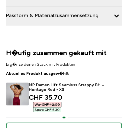
Passform & Materialzusammensetzung
H�ufig zusammen gekauft mit
Erg�nze deinen Stack mit Produkten
Aktuelles Produkt ausgew�hlt
MP Damen Lift Seamless Strappy BH –
Heritage Red - XS
discounted price
CHF 35.70‎
War CHF 42.00‎
Spare CHF 6.30‎