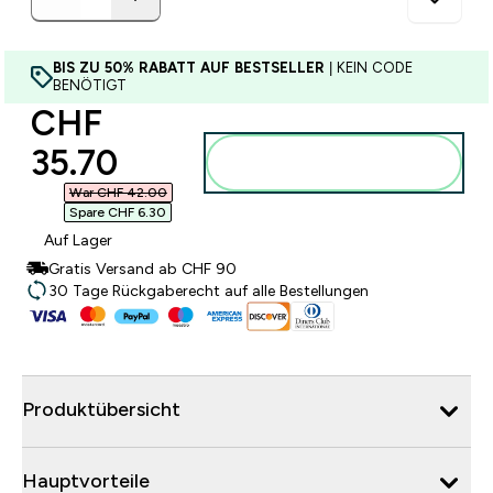
BIS ZU 50% RABATT AUF BESTSELLER
| KEIN CODE
BENÖTIGT
discounted price
CHF
35.70‎
Zum Warenkorb
hinzufügen
War CHF 42.00‎
Spare CHF 6.30‎
Auf Lager
Gratis Versand ab CHF 90
30 Tage Rückgaberecht auf alle Bestellungen
Produktübersicht
Hauptvorteile