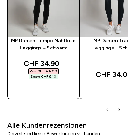
MP Damen Tempo Nahtlose
MP Damen Traini
Leggings – Schwarz
Leggings − Schwa
discounted price
CHF 34.90‎
War CHF 44.00‎
CHF 34.00‎
Spare CHF 9.10‎
SOFORTKAUF
SOFORTKAUF
Alle Kundenrezensionen
Derzeit sind keine Bewertungen vorhanden.