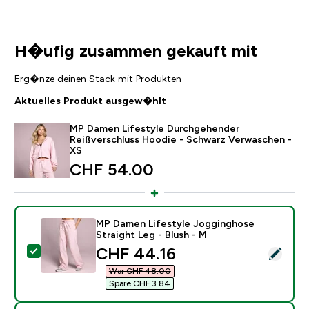
H�ufig zusammen gekauft mit
Erg�nze deinen Stack mit Produkten
Aktuelles Produkt ausgew�hlt
MP Damen Lifestyle Durchgehender
Reißverschluss Hoodie - Schwarz Verwaschen -
XS
CHF 54.00‎
MP Damen Lifestyle Jogginghose
Straight Leg - Blush - M
discounted price
CHF 44.16‎
Dieses Produkt ausw�hlen - MP Damen Lifestyle Jogg
War CHF 48.00‎
Spare CHF 3.84‎