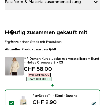
Passform & Materialzusammensetzung
H�ufig zusammen gekauft mit
Erg�nze deinen Stack mit Produkten
Aktuelles Produkt ausgew�hlt
MP Damen Kurze Jacke mit verstellbarem Bund
– Helles Cremeweiß - XS
discounted price
CHF 58.00‎
War CHF 96.00‎
Spare CHF 38.00‎
FlavDrops™ - 50ml - Banane
discounted price
CHF 2.90‎
Dieses Produkt ausw�hlen - FlavDrops™ - 50ml - Ba