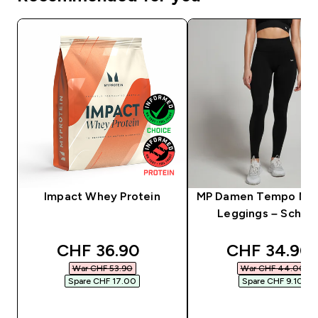
Impact Whey Protein
MP Damen Tempo Nah
Leggings – Schwa
discounted price
discounted 
CHF 36.90‎
CHF 34.90‎
War CHF 53.90‎
War CHF 44.00‎
Spare CHF 17.00‎
Spare CHF 9.10‎
SOFORTKAUF
SOFORTKAUF