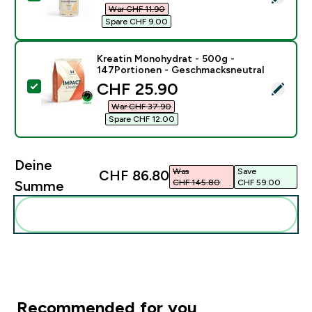
War CHF 11.90‎
Spare CHF 9.00‎
Kreatin Monohydrat - 500g -
147Portionen - Geschmacksneutral
discounted price
CHF 25.90‎
Dieses Produkt ausw�hlen - Kreatin Monohydrat - 5
War CHF 37.90‎
Spare CHF 12.00‎
Deine
Was
Save
CHF 86.80‎
CHF 145.80‎
CHF 59.00‎
Summe
Diese zu deiner Routine hinzuf�gen
Recommended for you