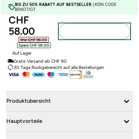
BIS ZU 50% RABATT AUF BESTSELLER
| KEIN CODE
BENÖTIGT
discounted price
CHF
58.00‎
Zum Warenkorb
hinzufügen
War CHF 96.00‎
Spare CHF 38.00‎
Auf Lager
Gratis Versand ab CHF 90
30 Tage Rückgaberecht auf alle Bestellungen
Produktübersicht
Hauptvorteile